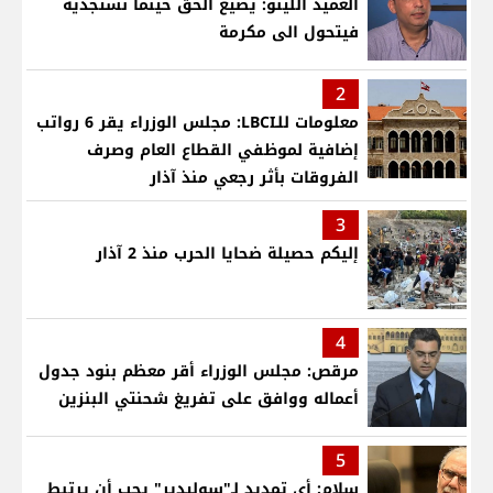
العميد اللينو: يضيع الحق حينما نستجديه
فيتحول الى مكرمة
2
معلومات للـLBCI: مجلس الوزراء يقر 6 رواتب
إضافية لموظفي القطاع العام وصرف
الفروقات بأثر رجعي منذ آذار
3
إليكم حصيلة ضحايا الحرب منذ 2 آذار
4
مرقص: مجلس الوزراء أقر معظم بنود جدول
أعماله ووافق على تفريغ شحنتي البنزين
5
سلام: أي تمديد لـ"سوليدير" يجب أن يرتبط