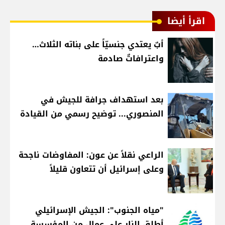
اقرأ أيضا
أبٌ يعتدي جنسيّاً على بناته الثلاث…
واعترافاتٌ صادمة
بعد استهداف جرافة للجيش في
المنصوري... توضيح رسمي من القيادة
الراعي نقلاً عن عون: المفاوضات ناجحة
وعلى إسرائيل أن تتعاون قليلاً
"مياه الجنوب": الجيش الإسرائيلي
أطلق النار على عمال من المؤسسة