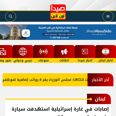
اخبار لبنان
اخبار صيدا
اعلانات
منوعات
عربي ودولي
صور وفي
آخر الأخبار
معلومات للـLBCI: مجلس الوزراء يقر 6 رواتب إضافية لموظفي القطاع العام وصرف الفروقات بأثر رجعي منذ آذار
لبنان
إصابات في غارة إسرائيلية استهدفت سيارة