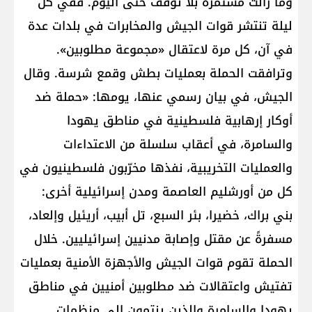
وما زالت مستمرة بلا توقف حتى اليوم. ففي كل
ليلة تنتشر قوات الجيش والمخابرات في بلدات عدة
في آن، كل مرة لاعتقال «مجموعة مطلوبين».
وترافقت الحملة بعمليات بطش وقمع شرسة. وقال
الجيش، في بيان رسمي عنها، يومها: «حملة ضد
أوكار إرهابية فلسطينية في مناطق يهودا
والسامرة، في أعقاب سلسلة من الاعتداءات
والعمليات التخريبية، نفذها مخرّبون فلسطينيون في
كل من أورشليم العاصمة ومدن إسرائيلية أخرى:
بني براك، خضيرا، بئر السبع، تل أبيب، أريئيل وإلعاد،
مسفرةً عن مقتل وإصابة مدنيين إسرائيليين. خلال
الحملة تقوم قوات الجيش والأجهزة الأمنية بعمليات
تفتيش واعتقالات ضد مطلوبين أمنيين في مناطق
يهودا والسامرة والذين ينتمون إلى منظمات