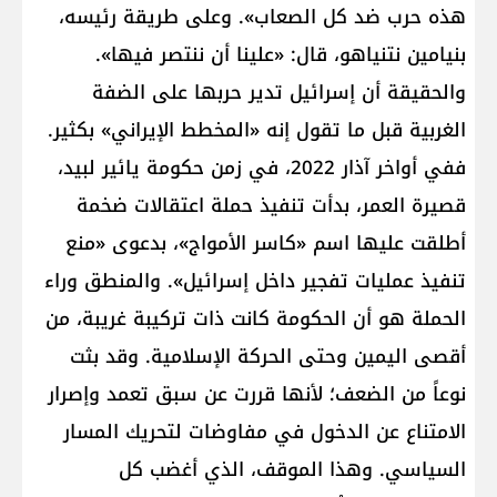
هذه حرب ضد كل الصعاب». وعلى طريقة رئيسه،
بنيامين نتنياهو، قال: «علينا أن ننتصر فيها».
والحقيقة أن إسرائيل تدير حربها على الضفة
الغربية قبل ما تقول إنه «المخطط الإيراني» بكثير.
ففي أواخر آذار 2022، في زمن حكومة يائير لبيد،
قصيرة العمر، بدأت تنفيذ حملة اعتقالات ضخمة
أطلقت عليها اسم «كاسر الأمواج»، بدعوى «منع
تنفيذ عمليات تفجير داخل إسرائيل». والمنطق وراء
الحملة هو أن الحكومة كانت ذات تركيبة غريبة، من
أقصى اليمين وحتى الحركة الإسلامية. وقد بثت
نوعاً من الضعف؛ لأنها قررت عن سبق تعمد وإصرار
الامتناع عن الدخول في مفاوضات لتحريك المسار
السياسي. وهذا الموقف، الذي أغضب كل