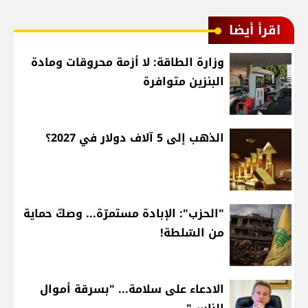
اقرأ أيضا
وزارة الطاقة: لا أزمة محروقات ومادة
البنزين متوافرة
الذهب إلى 5 آلاف دولار في 2027؟
"الحزب": الإبادة مستمرّة... وصكّ حماية
من السّلطة!
الادعاء على سلامة... "بسرقة أموال