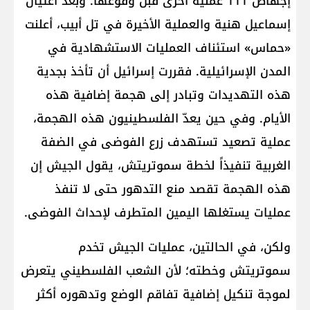
إجهاض 111 عملية أخرى قبل وقوعها. وبعد اغتيال
إسماعيل هنية والعملية الأخيرة في تل أبيب، أعلنت
«حماس» استئناف العمليات الاستشهادية في
المدن الإسرائيلية. فقررت إسرائيل أن تأخذ بجدية
هذه التهديدات وتبادر إلى هجمة إضافية هذه
الأيام. وفي حين يعدّ الفلسطينيون هذه الهجمة،
عملية تصعيد تستهدف زرع الفوضى في الضفة
الغربية تنفيذاً لخطة سموتريتش، يقول الجيش إن
هذه الهجمة تقصد منع التدهور حتى لا تنفذ
عمليات يستغلها اليمين المتطرف لإحداث الفوضى.
ولكن، في الحالتين، عمليات الجيش تخدم
سموتريتش وخطته؛ لأن الشعب الفلسطيني يتعرض
لموجة تنكيل إضافية تفاقم الوضع وتدهوره أكثر