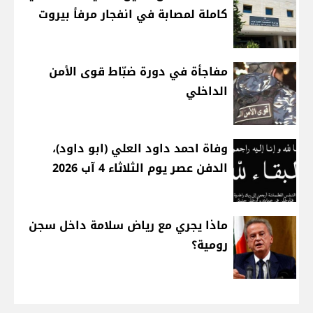
كاملة لمصابة في انفجار مرفأ بيروت
مفاجأة في دورة ضبّاط قوى الأمن
الداخلي
وفاة احمد داود العلي (ابو داود)،
الدفن عصر يوم الثلاثاء 4 آب 2026
ماذا يجري مع رياض سلامة داخل سجن
رومية؟