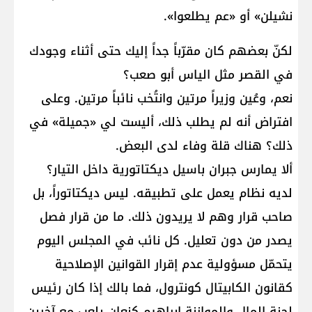
نشيلن» أو «عم يطلعوا».
لكنّ بعضهم كان مقرّباً جداً إليك حتى أثناء وجودك
في القصر مثل الياس أبو صعب؟
نعم، وعُين وزيراً مرتين وانتُخب نائباً مرتين. وعلى
افتراض أنه لم يطلب ذلك، أليست لي «جميلة» في
ذلك؟ هناك قلة وفاء لدى البعض.
ألا يمارس جبران باسيل ديكتاتورية داخل التيار؟
لديه نظام يعمل على تطبيقه. ليس ديكتاتوراً، بل
صاحب قرار وهم لا يريدون ذلك. ما من قرار فصل
يصدر من دون تعليل. كل نائب في المجلس اليوم
يتحمّل مسؤولية عدم إقرار القوانين الإصلاحية
كقانون الكابيتال كونترول، فما بالك إذا كان رئيس
لجنة المال والموازنة إبراهيم كنعان يلعب مع آخرين