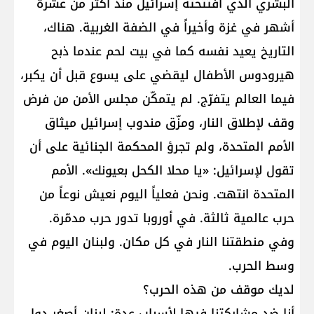
البشري الذي افتتحته إسرائيل منذ أكثر من عشرة
أشهر في غزة وأخيراً في الضفة الغربية. هناك،
التاريخ يعيد نفسه كما في بيت لحم عندما ذبح
هيرودوس الأطفال ليقضي على يسوع قبل أن يكبر،
فيما العالم يتفرّج. لم يتمكّن مجلس الأمن من فرض
وقف لإطلاق النار، ومزّق مندوب إسرائيل ميثاق
الأمم المتحدة، ولم تجرؤ المحكمة الجنائية على أن
تقول لإسرائيل: «يا محلا الكحل بعيونك». الأمم
المتحدة انتهت. ونحن فعلياً اليوم نعيش نوعاً من
حرب عالمية ثالثة. في أوروبا تدور حرب مدمّرة.
وفي منطقتنا النار في كل مكان. ولبنان اليوم في
وسط الحرب.
لديك موقف من هذه الحرب؟
أنا ضد مشاركتنا فيها لأسباب عدة: لبنان أصغر دول