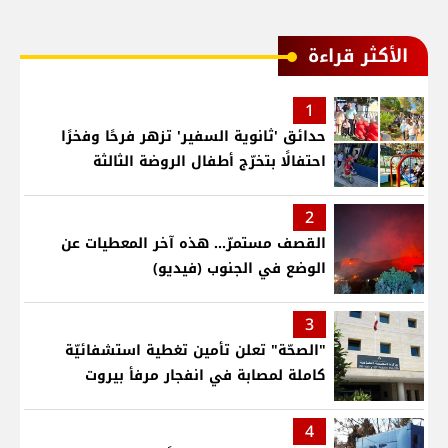
الأكثر قراءة
1
حدائق 'ثانوية السفير' تزهر فرحًا وفخرًا
احتفالًا بتخرّج أطفال الروضة الثالثة
2
القصف مستمرّ... هذه آخر المعطيات عن
الوضع في الجنوب (فيديو)
3
"الصحّة" تعلن تأمين تغطية استشفائيّة
كاملة لمصابة في انفجار مرفأ بيروت
4