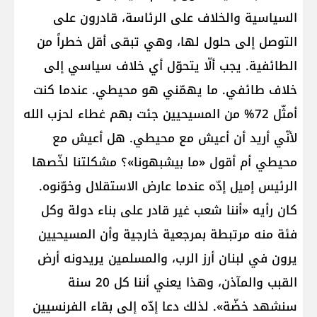
السياسية والخلاف على الرئاسة، قادرون على
التوصل إلى حلول لها، وهي تبقى أقل خطراً من
الطائفية. يجب ألّا يتحوّل أي خلاف سياسي إلى
خلاف طائفي. ما يهمّني هو محيطي. عندما كنت
أمثّل 72% من المسيحيين جئت بهم غطاء لحزب الله
لأنّي أريد أن أعيش مع محيطي. هل أعيش مع
محيطي أم أقول «ما بيشبهونا»؟ مشكلتنا لخّصها
الرئيس إميل إدّه عندما عارض الاستقلال وخوّنوه.
كان رأيه «أننا شعب غير قادر على بناء دولة وكل
فئة منه مرتبطة بمرجعية خارجية وأن المسيحيين
يرون في لبنان أرز الرب، والمسلمين يريدونه أرض
القبب والمآذن، وهذا يعني أننا كل 20 سنة
سنشهد خضّة». لذلك دعا إدّه إلى بقاء الفرنسيين