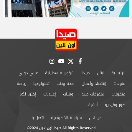
instagram
youtube
twitter
facebook
الرئيسية
لبنان
صيدا
شؤون فلسطينية
عربي دولي
منوعات
إقتصاد وأعمال
صحة وطب
تكنولوجيا
رياضة
متفرقات
متفرقات صيدا
وفيات
إعــلانات
إخترنا لكم
صور وفيديو
أرشيف
من نحن
سياسة الخصوصية
اتصل بنا
©2024 صيدا اون لاين All Rights Reserved.