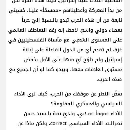
الماضية اعتدت علينا إسرائيل، فيما هذه المرة نحن
من بدأ المعركة وأعطيناهم «ممسكاً» علينا. خشيتي
نابعة من أن هذه الحرب تبدو بالنسبة إليّ حرباً
بغطاء دولي واسع. لاحظ، إنه رغم التعاطف العالمي
على المستوى الشعبي مع مأساة الفلسطينيين في
غزة، لم تقدم أيّ من الدول الفاعلة على إدانة
إسرائيل ولم تلوّح أيّ منها على الأقل بخفض
مستوى العلاقات معها. ويبدو كما لو أن الجميع مع
هذه الحرب.
بغضّ النظر عن موقفك من الحرب، كيف ترى الأداء
السياسي والعسكري للمقاومة؟
الأداء عموماً عقلاني، ولديّ ثقة بالسيد حسن
نصرالله. الأداء السياسي correct، ولكن ماذا عن