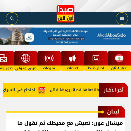
اخبار لبنان
اخبار صيدا
اعلانات
منوعات
عربي ودولي
صور وفي
آخر الأخبار
دا 2027.. فلنجعلها قصة يرويها لبنان
اجتماع في السراي... وه
لبنان
ميشال عون: تعيش مع محيطك ثم تقول ما