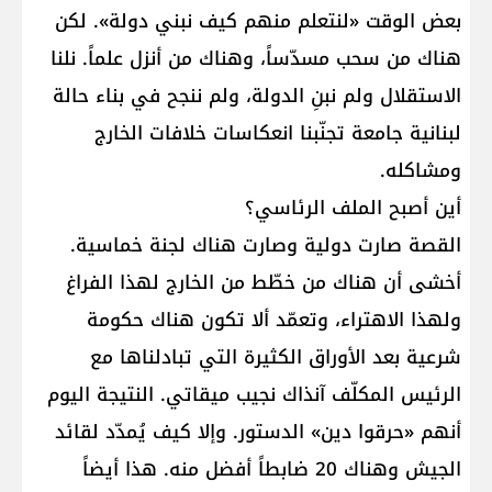
بعض الوقت «لنتعلم منهم كيف نبني دولة». لكن
هناك من سحب مسدّساً، وهناك من أنزل علماً. نلنا
الاستقلال ولم نبنِ الدولة، ولم ننجح في بناء حالة
لبنانية جامعة تجنّبنا انعكاسات خلافات الخارج
ومشاكله.
أين أصبح الملف الرئاسي؟
القصة صارت دولية وصارت هناك لجنة خماسية.
أخشى أن هناك من خطّط من الخارج لهذا الفراغ
ولهذا الاهتراء، وتعمّد ألا تكون هناك حكومة
شرعية بعد الأوراق الكثيرة التي تبادلناها مع
الرئيس المكلّف آنذاك نجيب ميقاتي. النتيجة اليوم
أنهم «حرقوا دين» الدستور. وإلا كيف يُمدّد لقائد
الجيش وهناك 20 ضابطاً أفضل منه. هذا أيضاً