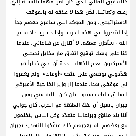
كالتدقيق المالي الذي كان أمراً مهماً بالنسبة إليّ.
زعلت وتعاتبنا. لكن هذا لا علاقة له بالموقف
الاستراتيجي. ومن المؤكد أنني سأفرح معهم جداً
إذا انتصروا في هذه الحرب، وإذا خسروا - لا سمح
الله - سأحزن معهم. لا أتنازل عن قناعاتي. عندما
كنا على وشك توقيع اتفاق مار مخايل نصحني
الأميركيون بعدم الذهاب بحجة أن عليّ خطراً ثم
هدّدوني بوضعي على لائحة «أوفاك». ولم يغفروا
لي موقفي هذا. عندما زار وزير الخارجية الأميركي
السابق مايك بومبيو لبنان كان طلبه مني ومن
جبران باسيل أن نفكّ العلاقة مع الحزب. كان جوابي
أننا بلد متنوّع وبرلماننا متعدّد وكل الناس يتكلمون
مع بعضهم. لم يعجبهم ذلك فنفّذوا التهديد بجبران
الذي تعرّض منذ 17 تشرين 2019 ولا يزال لاغتيال