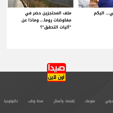
... اليكم
ملف المحتجزين حضر في
مفاوضات روما... وماذا عن
"آليات التحقق"؟
دولي
منوعات
إقتصاد وأعمال
صحة وطب
تكنولوجيا