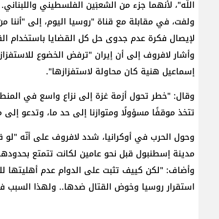
اللّه"، لأنهما جزء من الشعبَين الفلسطيني واللبناني.
ولفت، في مقابلة مع قناة "روسيا اليوم، إلى "أننا من 
لإيصال فكرة عدم جدوى حل كل القضايا باستخدام الق
وأشار لافروف إلى أن إيران "ترفض الخضوع للاستفزاز 
إسماعيل هنية كان محاولة لاستفزازها".
وقال: "خطر تحول أزمة غزة إلى نزاع واسع في المنطقة 
تتخذ موقفًا مسؤولًا ومتوازنا إلى حد ما، وتدعو إلى 
وحول الحرب في أوكرانيا، شدد لافروف على أنّه "لو 
مدينة إسطنبول قبل نحو عامين لكانت تتمتع بحدودها عام 1991 باستثناء القرم والجزء الكبير من 
وأضاف: "لكن كييف تثبت على الدوام عدم أهليتها للتف
استقرار روسيا وخوض القتال ضدها.. ولهذا السبب فإن