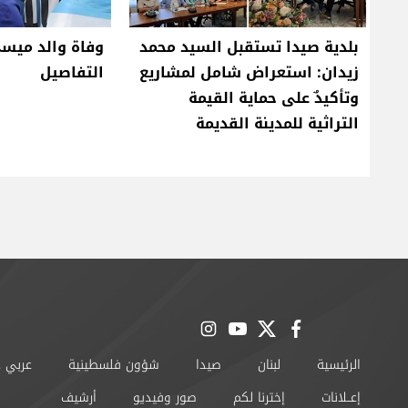
بلدية صيدا تستقبل السيد محمد
وفاة والد ميسي
زيدان: استعراض شامل لمشاريع
التفاصيل
وتأكيدٌ على حماية القيمة
التراثية للمدينة القديمة
instagram
youtube
twitter
facebook
الرئيسية
لبنان
صيدا
شؤون فلسطينية
عربي 
إعــلانات
إخترنا لكم
صور وفيديو
أرشيف