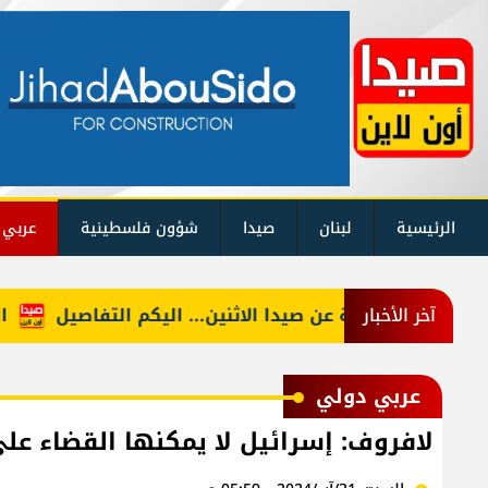
الرئيسية
لبنان
صيدا
شؤون فلسطينية
عربي 
وقف التغذية عن صيدا الاثنين... اليكم التفاصيل
الحجار
آخر الأخبار
عربي دولي
لافروف: إسرائيل لا يمكنها القضاء عل