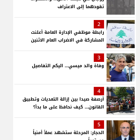
تقودهما إلى الاعتراف
2
رابطة موظفي الإدارة العامة أعلنت
المشاركة في الاضراب العام الاثنين
3
وفاة والد ميسي... اليكم التفاصيل
4
أرصفة صيدا بين إزالة التعديات وتطبيق
القانون... كيف نحافظ على ما بدأ؟
5
الحجار: المرحلة ستشهد عملاً أمنياً