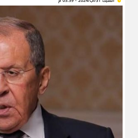
السبت 31/آب/2024 - 05:59 م