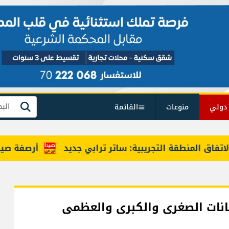
دولي
منوعات
القائمة
بحث
المنطقة التجريبية: ساتر ترابي جديد
أرصفة صيدا بين إ
انات الصغرى والكبرى والعظمى