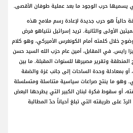
تي يسميها حرب الوجود ما بعد عملية طوفان الأقصى.
طقة حالياً هو حرب جديدة لإعادة رسم ملامح هذه
يتين الأولى والثانية. تريد إسرائيل نتنياهو فرض
وضوح خلال كلمته أمام الكونغرس الأميركي، وهو كلام
يزا رايس. في المقابل، أمين عام حزب الله السيد حسن
المنطقة وتقرير مصيرها للسنوات المقبلة. ما بين
، أو بمعادلة وحدة الساحات إلى جانب غزة والضفة
شي. وهو ما ينتج صراعات سياسية متناسلة ومتسلسلة
فته، أو سقوط فكرة لبنان الكبير التي يطرحها البعض
دّ على طريقته التي تبلغ أحياناً حدّ المطالبة