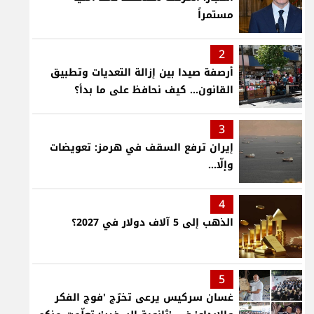
مستمراً
2
أرصفة صيدا بين إزالة التعديات وتطبيق
القانون... كيف نحافظ على ما بدأ؟
3
إيران ترفع السقف في هرمز: تعويضات
وإلّا...
4
الذهب إلى 5 آلاف دولار في 2027؟
5
غسان سركيس يرعى تخرّج 'فوج الفكر