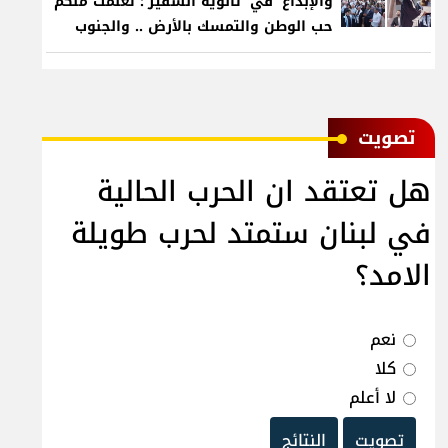
والإبداع' في 'ثانوية السفير': تعلّمت منكم
حب الوطن والتمسك بالأرض .. والجنوب
هو عزة وكرامة لبنان
ﺗﺼﻮﻳﺖ
هل تعتقد ان الحرب الحالية
في لبنان ستمتد لحرب طويلة
الامد؟
نعم
كلا
لا أعلم
تصويت
النتائج