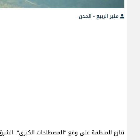
منير الربيع - المدن
تنازع المنطقة على وقع "المصطلحات الكبرى". الشرق