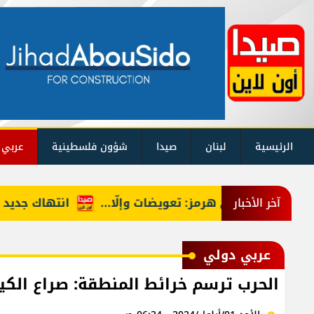
الرئيسية
لبنان
صيدا
شؤون فلسطينية
عربي 
السقف في هرمز: تعويضات وإلّا...
انتهاك جديد لاتفاق 
آخر الأخبار
عربي دولي
الحرب ترسم خرائط المنطقة: صراع الكي