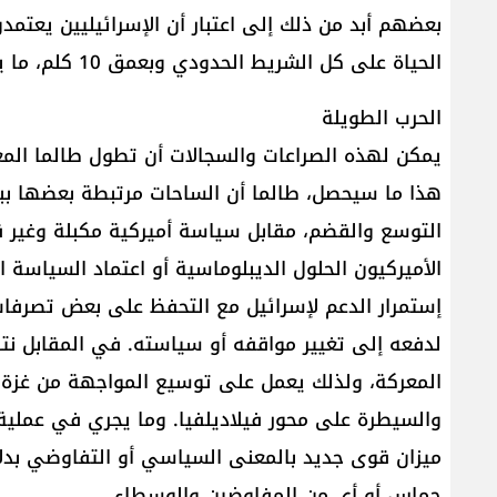
بعضهم أبد من ذلك إلى اعتبار أن الإسرائيليين يعتم
الحياة على كل الشريط الحدودي وبعمق 10 كلم، ما يعني العودة إلى لبنان الأصغر.
الحرب الطويلة
يمكن لهذه الصراعات والسجالات أن تطول طالما الم
هذا ما سيحصل، طالما أن الساحات مرتبطة بعضها ب
التوسع والقضم، مقابل سياسة أميركية مكبلة وغير قا
الأميركيون الحلول الديبلوماسية أو اعتماد السياسة القا
إستمرار الدعم لإسرائيل مع التحفظ على بعض تصرفا
لدفعه إلى تغيير مواقفه أو سياسته. في المقابل نتن
المعركة، ولذلك يعمل على توسيع المواجهة من غزة با
والسيطرة على محور فيلاديلفيا. وما يجري في عملي
ميزان قوى جديد بالمعنى السياسي أو التفاوضي بدلاً
حماس أو أي من المفاوضين والوسطاء.