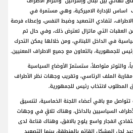
فاق نهائي بين لبنان وإسرائيل والتزام الاطراف
قرار الدولي رقم ١٧٠١، وهذا هدف اساس للإدارة الاميركية، وهي مستمرة في
الاطراف، لتفادي التصعيد وضبط النفس، وإعطاء فرصة
من العقبات التي ماتزال تعترض ذلك، وفي حال تم
سياسية في الداخل اللبناني، ومن خلالها يمكن التحرك
رئيس للجمهورية، بالتعاون مع جميع الاطراف المعنيين.
، والتوتر متواصلاً، ستستمرّ الأوضاع السياسية
 مقاربة الملف الرئاسي، وتقريب وجهات نظر الأطراف
ق المطلوب لانتخاب رئيس للجمهورية.
ية تتواصل مع باقي أعضاء اللجنة الخماسية، لتنسيق
الأطراف السياسيين بالداخل، وهناك تلاقٍ في وجهات
لتفادي انفجار واسع يلوح بالافق، وهناك قناعة لدى
حيد لحل المشكل القائم بالمنطقة، بينما التصعيد