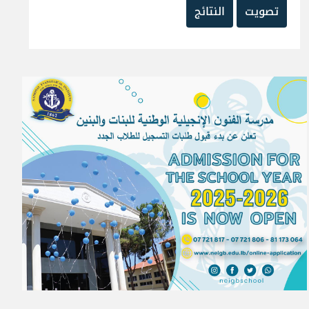
تصويت
النتائج