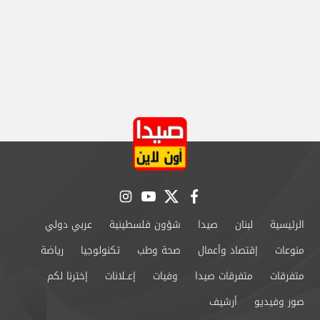
instagram
youtube
twitter
facebook
الرئيسية
لبنان
صيدا
شؤون فلسطينية
عربي دولي
منوعات
إقتصاد وأعمال
صحة وطب
تكنولوجيا
رياضة
متفرقات
متفرقات صيدا
وفيات
إعــلانات
إخترنا لكم
صور وفيديو
أرشيف