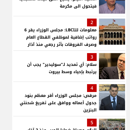
فيتحول الى مكرمة
2
معلومات للـLBCI: مجلس الوزراء يقر 6
رواتب إضافية لموظفي القطاع العام
وصرف الفروقات بأثر رجعي منذ آذار
3
سلام: أي تمديد لـ"سوليدير" يجب أن
يرتبط بإحياء وسط بيروت
4
مرقص: مجلس الوزراء أقر معظم بنود
جدول أعماله ووافق على تفريغ شحنتي
البنزين
5