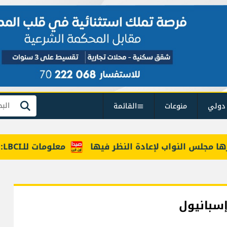
دولي
منوعات
القائمة
بحث
لس النواب لإعادة النظر فيها
معلومات للـLBCI: مجلس الوزراء يقر 6 رواتب إضافية لموظفي القطاع العام وصرف الفروقات بأثر رجعي منذ آذار