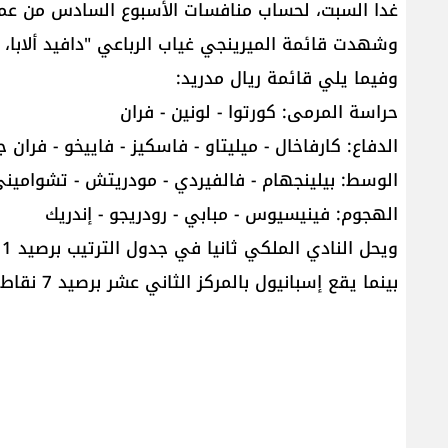
غدا السبت، لحساب منافسات الأسبوع السادس من عمر 
وشهدت قائمة الميرينجي غياب الرباعي "دافيد ألابا، إ
وفيما يلي قائمة ريال مدريد:
حراسة المرمى: كورتوا - لونين - فران
الدفاع: كارفاخال - ميليتاو - فاسكيز - فاييخو - فران ج
الوسط: بيلينجهام - فالفيردي - مودريتش - تشواميني 
الهجوم: فينيسيوس - مبابي - رودريجو - إندريك
بينما يقع إسبانيول بالمركز الثاني عشر برصيد 7 نقاط.