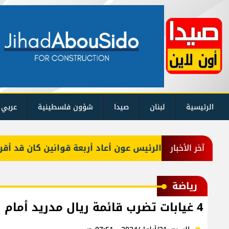
الرئيسية
لبنان
صيدا
شؤون فلسطينية
عربي 
الرئيس عون أعاد أربعة قوانين كان قد أقرها مج
آخر الأخبار
رياضة
4 غيابات تضرب قائمة ريال مدريد أمام إسبانيول