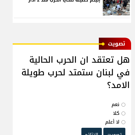
إليكم حصيلة ضحايا الحرب منذ 2 آذار
ﺗﺼﻮﻳﺖ
هل تعتقد ان الحرب الحالية
في لبنان ستمتد لحرب طويلة
الامد؟
نعم
كلا
لا أعلم
تصويت
النتائج