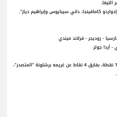
الليغا.
دواردو كامافينجا، داني سيبايوس وإبراهيم دياز".
ارسيا - روديجر - فرلاند ميندي
- أردا جولر
ويحل النادي الملكي ثانيا في جدول الترتيب برصيد 11 نقطة، بفارق 4 نقاط عن غريمه برشلونة "المتصدر"،