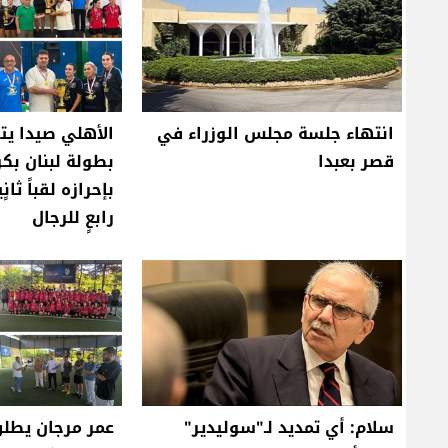
انتهاء جلسة مجلس الوزراء في
الأهلي صيدا يت
قصر بعبدا
بطولة لبنان بكر
بإحرازه لقباً ثان
رابعٍ للرجال
سلام: أي تمديد لـ"سوليدير"
عمر مرجان يطلق