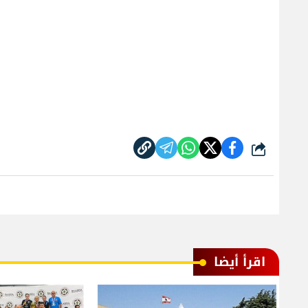
شارك
اقرأ أيضا