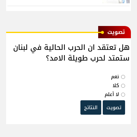
ﺗﺼﻮﻳﺖ
هل تعتقد ان الحرب الحالية في لبنان
ستمتد لحرب طويلة الامد؟
نعم
كلا
لا أعلم
تصويت
النتائج