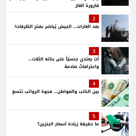
قارورة الغاز
2
بعد الغارات... الجيش يُباشر بفتح الطّرقات!
3
أبٌ يعتدي جنسيّاً على بناته الثلاث…
واعترافاتٌ صادمة
4
بين النائب والمواطن... فجوة الرواتب تتسع
5
ما حقيقة زيادة أسعار البنزين؟