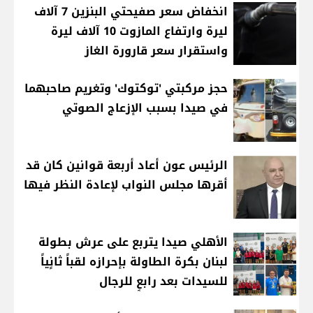
انخفاض سعر صفيحتي البنزين 7 آلاف
ليرة وارتفاع المازوت 10 آلاف ليرة
واستقرار سعر قارورة الغاز
حجز مركبتي 'توكتوك' وتغريم صاحبهما
في صيدا بسبب الإزعاج الصوتي
الرئيس عون أعاد أربعة قوانين كان قد
أقرها مجلس النواب لإعادة النظر فيها
الأهلي صيدا يتربع على عرش بطولة
لبنان بكرة الطاولة بإحرازه لقباً ثانٍياً
للسيدات بعد رابعٍ للرجال