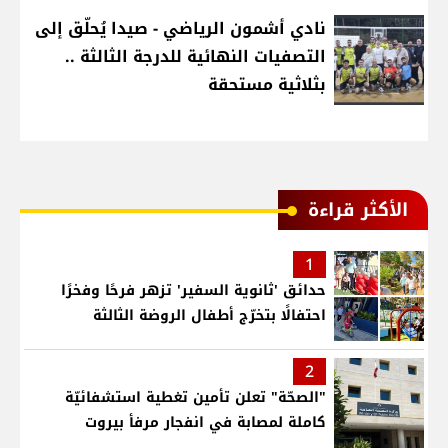
نادي أشمون الرياضي - صيدا يُحلّق إلى
التصفيات النهائية للدرجة الثالثة ..
بثلاثية مستحقة
الأكثر قراءة
1
حدائق 'ثانوية السفير' تزهر فرحًا وفخرًا
احتفالًا بتخرّج أطفال الروضة الثالثة
2
"الصحّة" تعلن تأمين تغطية استشفائيّة
كاملة لمصابة في انفجار مرفأ بيروت