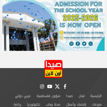
instagram
youtube
twitter
facebook
الرئيسية
لبنان
صيدا
شؤون فلسطينية
عربي دولي
منوعات
إقتصاد وأعمال
صحة وطب
تكنولوجيا
رياضة