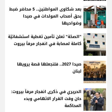
بعد شكاوى المواطنين.. 5 محاضر ضبط
بحق أصحاب المولدات في صيدا
وضواحيها
"الصحّة" تعلن تأمين تغطية استشفائيّة
كاملة لمصابة في انفجار مرفأ بيروت
صيدا 2027.. فلنجعلها قصة يرويها
لبنان
الحريري في ذكرى انفجار مرفأ بيروت:
حان وقت القرار الاتهامي وبدء
المحاكمة