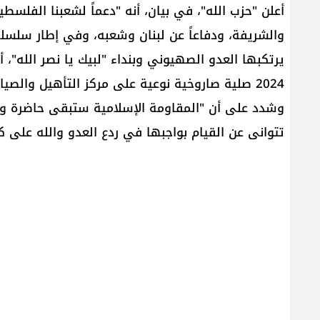
أعلن "حزب الله"، في بيان، أنه "دعماً لشعبنا الفلسط
‌‏‌‏‌والشريفة، ودفاعاً عن لبنان وشعبه، وفي إطار سلسلة
2024 صلية صاروخية نوعية على مركز التأهيل والصيانة (7200) جنوب حيفا"
وشدد على أن "المقاومة الإسلامية ستبقى حاضرة وجا
تتوانى عن القيام بواجبها في ردع العدو والله على 