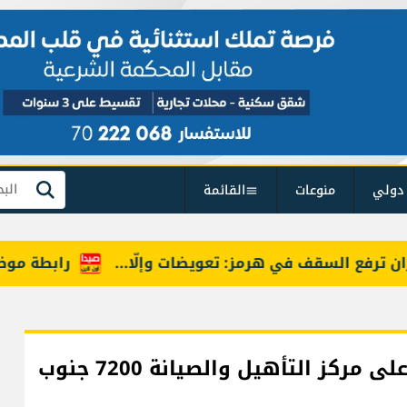
دولي
منوعات
القائمة
بحث
رفع السقف في هرمز: تعويضات وإلّا...
رابطة موظفي ال
حزب الله: أطلقنا صلية صاروخية نوعية على مركز التأهيل والصيانة 7200 جنوب