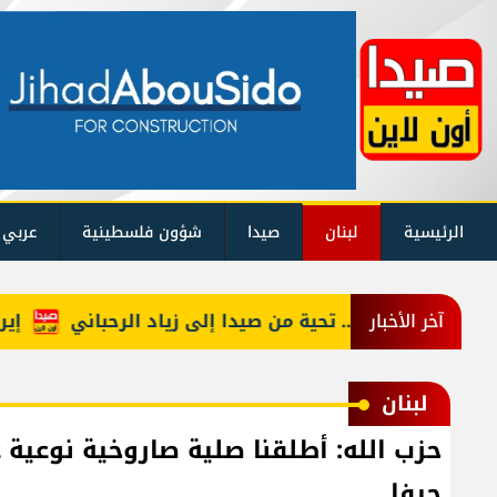
الرئيسية
لبنان
صيدا
شؤون فلسطينية
عربي 
 منكون سوا»… تحية من صيدا إلى زياد الرحباني
إيران ت
آخر الأخبار
لبنان
حيفا