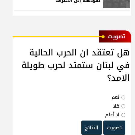
تقودهما إلى الاعتراف
ﺗﺼﻮﻳﺖ
هل تعتقد ان الحرب الحالية
في لبنان ستمتد لحرب طويلة
الامد؟
نعم
كلا
لا أعلم
تصويت
النتائج