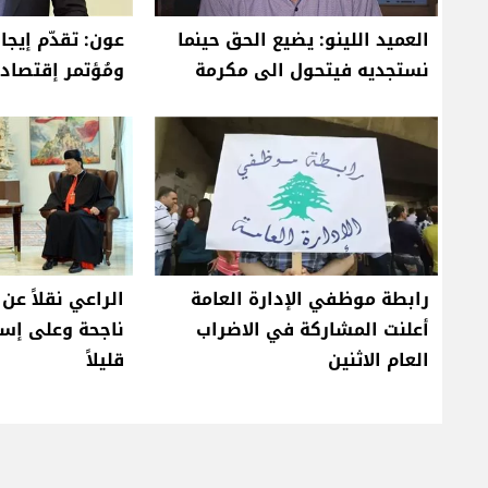
العميد اللينو: يضيع الحق حينما
عون: تقدّم إيجا
نستجديه فيتحول الى مكرمة
ومُؤتمر إقتصا
رابطة موظفي الإدارة العامة
الراعي نقلاً عن
أعلنت المشاركة في الاضراب
ناجحة وعلى إسر
العام الاثنين
قليلاً