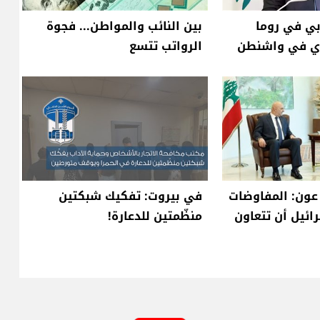
بي في روما
بين النائب والمواطن... فجوة
دي في واشنطن
الرواتب تتسع
 عون: المفاوضات
في بيروت: تفكيك شبكتين
ائيل أن تتعاون
منظّمتين للدعارة!