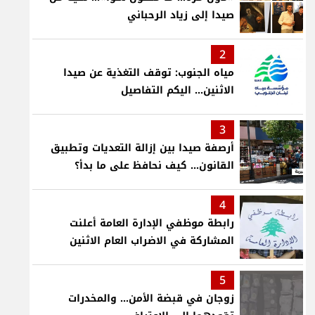
صيدا إلى زياد الرحباني
2
مياه الجنوب: توقف التغذية عن صيدا
الاثنين... اليكم التفاصيل
3
أرصفة صيدا بين إزالة التعديات وتطبيق
القانون... كيف نحافظ على ما بدأ؟
4
رابطة موظفي الإدارة العامة أعلنت
المشاركة في الاضراب العام الاثنين
5
زوجان في قبضة الأمن... والمخدرات