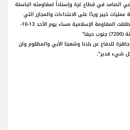
يني الصامد في قطاع غزة وإسناداً لمقاومته الباسلة
 عمليات خيبر وردًا على الاعتداءات والمجازر التي
يرتكبها العدو الصهيوني وبنداء "لبيك يا نصر الله"، أطلقت المقاومة الإسلامية مساء يوم الأحد 13-10-
هزة للدفاع عن بلدنا وشعبنا الأبي والمظلوم ولن
كل شيء قدير".