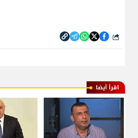
شارك
اقرأ أيضا