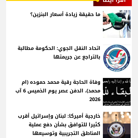
اقرأ أيضا
ما حقيقة زيادة أسعار البنزين؟
اتحاد النقل الجوي: الحكومة مطالبة
بالتراجع عن جريمتها
وفاة الحاجة رقية محمد حموده (ام
محمد)، الدفن عصر يوم الخميس 6 آب
2026
خارجية أميركا: لبنان وإسرائيل أقرب
كثيرا للتوافق بشأن دفع عملية
المناطق التجريبية وتوسيعها