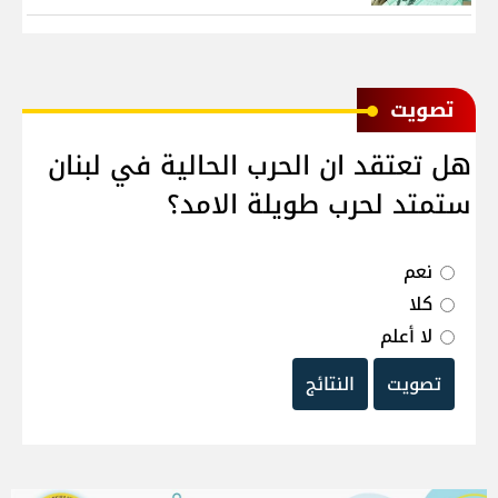
ﺗﺼﻮﻳﺖ
هل تعتقد ان الحرب الحالية في لبنان
ستمتد لحرب طويلة الامد؟
نعم
كلا
لا أعلم
تصويت
النتائج