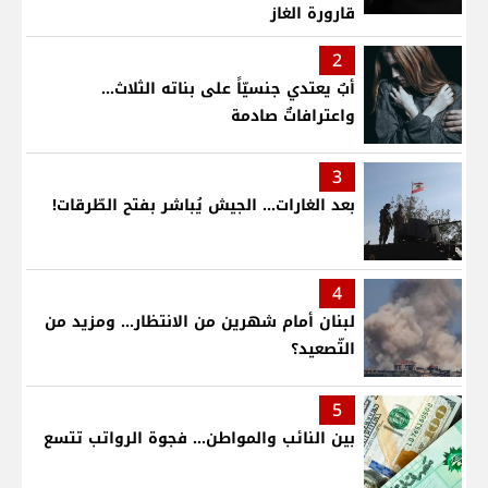
قارورة الغاز
2
أبٌ يعتدي جنسيّاً على بناته الثلاث…
واعترافاتٌ صادمة
3
بعد الغارات... الجيش يُباشر بفتح الطّرقات!
4
لبنان أمام شهرين من الانتظار... ومزيد من
التّصعيد؟
5
بين النائب والمواطن... فجوة الرواتب تتسع