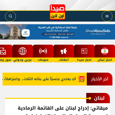
اخبار لبنان
اخبار صيدا
اعلانات
منوعات
عربي ودولي
صور وفي
آخر الأخبار
عار البنزين؟
أبٌ يعتدي جنسيّاً على بناته الثلاث… واعترافاتٌ صادم
لبنان
ميقاتي: إدراج لبنان على القائمة الرمادية