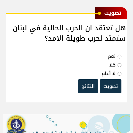
ﺗﺼﻮﻳﺖ
هل تعتقد ان الحرب الحالية في لبنان
ستمتد لحرب طويلة الامد؟
نعم
كلا
لا أعلم
تصويت
النتائج