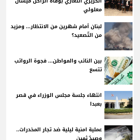
الحريري التعازي بوفاة الراحل ميشال
معلولي
لبنان أمام شهرين من الانتظار... ومزيد
من التّصعيد؟
بين النائب والمواطن... فجوة الرواتب
تتسع
انتهاء جلسة مجلس الوزراء في قصر
بعبدا
عملية امنية ليلية ضد تجار المخدرات..
وصيدٌ ثمين