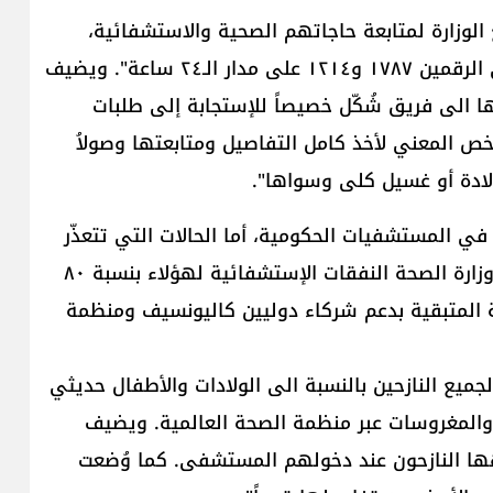
الوزارة لمتابعة حاجاتهم الصحية والاستشفائية،
يقول غانم: "وضع خطّان ساخنان بخدمة النازحين، على الرقمين ١٧٨٧ و١٢١٤ على مدار الـ٢٤ ساعة". ويضيف
 الى فريق شُكّل خصيصاً للإستجابة إلى طلبات
خص المعني لأخذ كامل التفاصيل ومتابعتها وصولاُ
لادة أو غسيل كلى وسواها".
 في المستشفيات الحكومية، أما الحالات التي تتعذّر
معالجتها فتُوجَّه الى المستشفيات الخاصة. وتغطي وزارة الصحة النفقات الإستشفائية لهؤلاء بنسبة ٨٠
 المتبقية بدعم شركاء دوليين كاليونسيف ومنظمة
طية صحية بنسبة ١٠٠ في المئة لجميع النازحين بالنسبة الى الولادات والأطفال حديثي
م والمغروسات عبر منظمة الصحة العالمية. ويضيف
هها النازحون عند دخولهم المستشفى. كما وُضعت