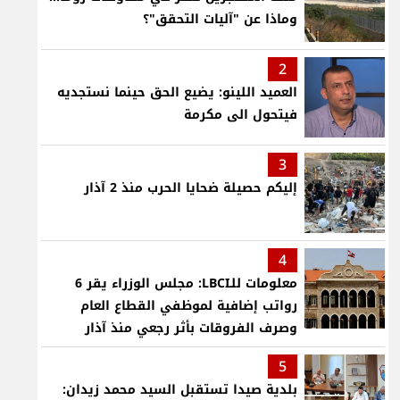
وماذا عن "آليات التحقق"؟
2
العميد اللينو: يضيع الحق حينما نستجديه
فيتحول الى مكرمة
3
إليكم حصيلة ضحايا الحرب منذ 2 آذار
4
معلومات للـLBCI: مجلس الوزراء يقر 6
رواتب إضافية لموظفي القطاع العام
وصرف الفروقات بأثر رجعي منذ آذار
5
بلدية صيدا تستقبل السيد محمد زيدان: