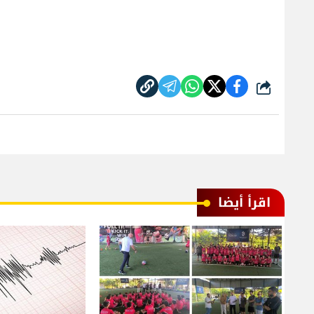
شارك
اقرأ أيضا