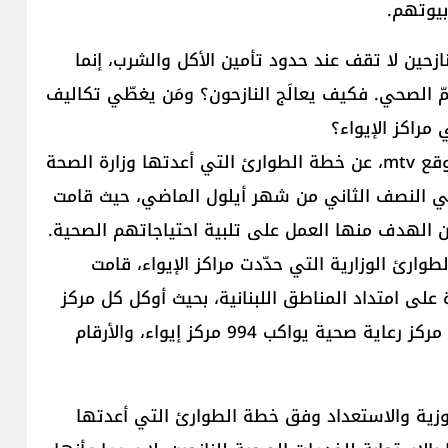
بيوتهم.
نازحين لا تقف عند حدود تأمين الأكل والشرب، إنما
 الصحي. فكيف يعالَج النازحون؟ ومَن يغطّي تكاليف
اكز الإيواء؟
يكشف مستشار وزير الصحة العامة باسم غانم، عبر موقع mtv، عن خطة الطوارئ التي أعدتها وزارة الصحة
في النصف الثاني من شهر أيلول الماضي، حيث قامت
ان الهدف منها العمل على تلبية احتياجاتهم الصحية.
طوارئ الوزارية التي حدّدت مراكز الإيواء، قامت
 على امتداد المناطق اللبنانية، بحيث أوكل كل مركز
بمتابعة عدد محدّد من مراكز الإيواء، وحالياً هناك 239 مركز رعاية صحية يواكب 994 مركز إيواء، والأرقام
هوزية والاستعداد وفق خطة الطوارئ التي أعدتها