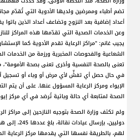
وزارة الصحة، منذ اللحظة الأولى، وقد حُدّدت مهمتها 
تضم أطباء وممرضين ولديها الأدوية التي تُقدّم مجانا
أعداد إضافية بعد النزوح وتضاعف أعداد الذين باتوا ي
وعن الخدمات الصحية التي تقدّمها هذه المراكز للنا
يجيب غانم: "مراكز الرعاية تقدم الأدوية كما الإستش
الشعاعية والفحوصات المخبرية ورزمة من الخدمات ا
تعنى بالصحة النفسية وأخرى تعنى بصحة الأمومة"، م
في حال حصل أي تفشٍّ لأي مرض أو وباء أو تسجيل أ
الإيواء ومركز الرعاية المسؤول عنها. على أن يتم الت
الصحة لمتابعة أي حالة وبائية تُرصَد في أي مركز إيو
ولم تكتف وزارة الصحة بتوجيه النازحين إلى مراكز الر
دوليين، بإرسال
لهم، بالطريقة نفسها التي يقدمها مركز الرعاية الص