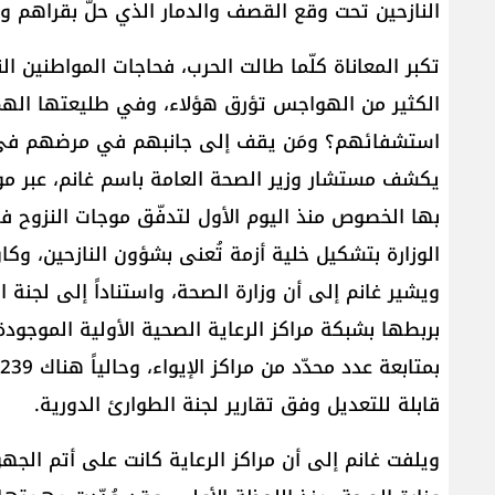
النازحين تحت وقع القصف والدمار الذي حلّ بقراهم و
تكبر المعاناة كلّما طالت الحرب، فحاجات المواطنين ال
الكثير من الهواجس تؤرق هؤلاء، وفي طليعتها الهمّ
استشفائهم؟ ومَن يقف إلى جانبهم في مرضهم في مر
بها الخصوص منذ اليوم الأول لتدفّق موجات النزوح 
الوزارة بتشكيل خلية أزمة تُعنى بشؤون النازحين، وك
ويشير غانم إلى أن وزارة الصحة، واستناداً إلى لجنة ال
بربطها بشبكة مراكز الرعاية الصحية الأولية الموجودة
قابلة للتعديل وفق تقارير لجنة الطوارئ الدورية.
ويلفت غانم إلى أن مراكز الرعاية كانت على أتم الج