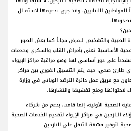
بالإستجابة للخدمات الصحية للنازحين، لا سيما وأنها
ً للمواطنين اللبنانيين، وقد جرى تدعيمها لاستقبال
قصدونها.
زحين؟
ارة الطبية والتشخيص للمرض مجاناً كما بعض الصور
لصحية الأساسية تعنى بأمراض القلب والسكري وخدمات
شدداً على دور أساسي لها وهو مراقبة مراكز الإيواء
ي طارئ صحي، حيث يتم التنسيق الفوري بين مراكز
عاون مع فريق عمل دائرة الترصّد الوبائي في وزارة
اء لاحتوائها ومنع تفشيها وانتشارها.
عاية الصحية الأولية، إنما قامت، بدعم من شركاء
 عيادات نقالة، بلغ عددها 245، إلى هؤلاء النازحين في مراكز الإيواء لتقديم الخدمات الصحية
حية لتوفير مشقة التنقل على النازحين.