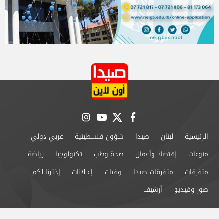
instagram
youtube
twitter
facebook
الرئيسية
لبنان
صيدا
شؤون فلسطينية
عربي دولي
منوعات
إقتصاد وأعمال
صحة وطب
تكنولوجيا
رياضة
متفرقات
متفرقات صيدا
وفيات
إعــلانات
إخترنا لكم
صور وفيديو
أرشيف
من نحن
سياسة الخصوصية
اتصل بنا