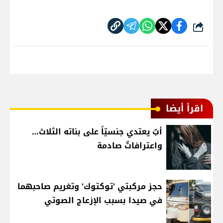
شارك
اقرأ أيضا
أبٌ يعتدي جنسيّاً على بناته الثلاث…
واعترافاتٌ صادمة
حجز مركبتي 'توكتوك' وتغريم صاحبهما
في صيدا بسبب الإزعاج الصوتي