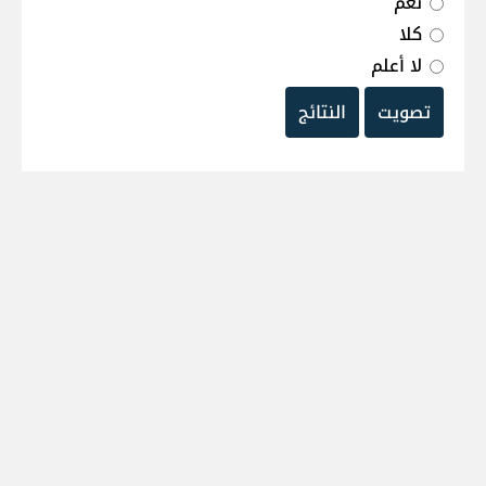
نعم
كلا
لا أعلم
تصويت
النتائج