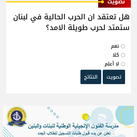
ﺗﺼﻮﻳﺖ
هل تعتقد ان الحرب الحالية في لبنان
ستمتد لحرب طويلة الامد؟
نعم
كلا
لا أعلم
تصويت
النتائج