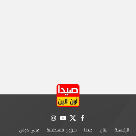
instagram
youtube
twitter
facebook
الرئيسية
لبنان
صيدا
شؤون فلسطينية
عربي دولي