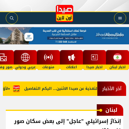
اخبار لبنان
اخبار صيدا
اعلانات
منوعات
عربي ودولي
صور وفي
آخر الأخبار
جنوب: توقف التغذية عن صيدا الاثنين... اليكم التفاصيل
«لأوّل مر
لبنان
إنذارٌ إسرائيلي "عاجل" إلى بعض سكان صور