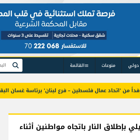
دولي
منوعات
القائمة
بحث
ن 'اتحاد عمال فلسطين – فرع لبنان' برئاسة غسان البقاعي
بإطلاق النار باتجاه مواطنين أثناء