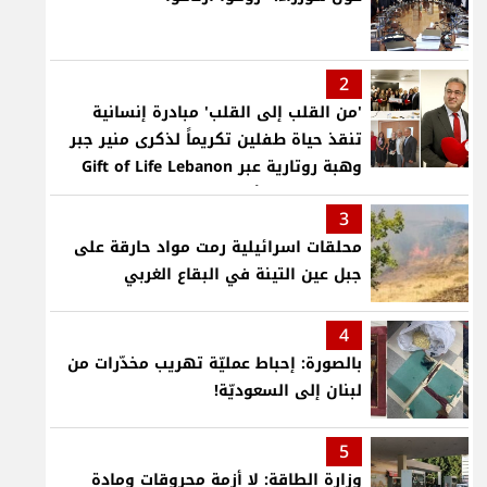
2
'من القلب إلى القلب' مبادرة إنسانية
تنقذ حياة طفلين تكريماً لذكرى منير جبر
وهبة روتارية عبر Gift of Life Lebanon
لعمليات قلب لأطفال في مستشفى حمود
3
الجامعي
محلقات اسرائيلية رمت مواد حارقة على
جبل عين التينة في البقاع الغربي
4
بالصورة: إحباط عمليّة تهريب مخدّرات من
لبنان إلى السعوديّة!
5
وزارة الطاقة: لا أزمة محروقات ومادة