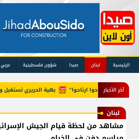
الرئيسية
لبنان
صيدا
شؤون فلسطينية
عربي 
للوزراء: "روحوا ارتاحوا"
بهية الحريري تستقبل وفداً م
آخر الأخبار
لبنان
مشاهد من لحظة قيام الجيش الإسرائيلي 
مراسم دفن في الخيام