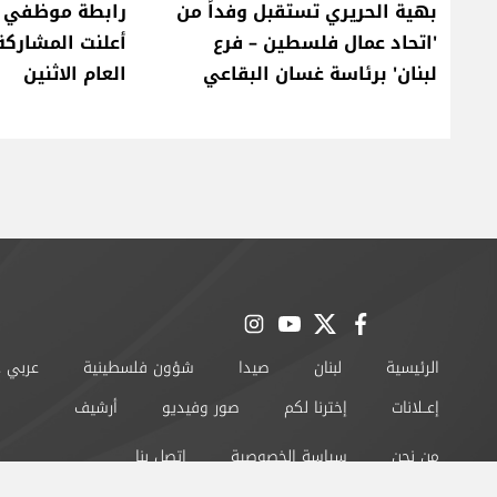
بهية الحريري تستقبل وفداً من
رابطة موظفي ال
'اتحاد عمال فلسطين – فرع
أعلنت المشاركة
لبنان' برئاسة غسان البقاعي
العام الاثنين
instagram
youtube
twitter
facebook
الرئيسية
لبنان
صيدا
شؤون فلسطينية
عربي 
إعــلانات
إخترنا لكم
صور وفيديو
أرشيف
من نحن
سياسة الخصوصية
اتصل بنا
©2024 صيدا اون لاين All Rights Reserved.