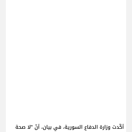
أكّدت ​وزارة الدفاع السورية​، في بيان، أنّ "لا صحة