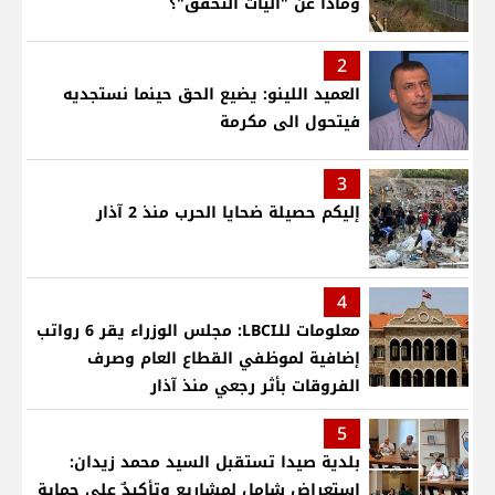
وماذا عن "آليات التحقق"؟
2
العميد اللينو: يضيع الحق حينما نستجديه
فيتحول الى مكرمة
3
إليكم حصيلة ضحايا الحرب منذ 2 آذار
4
معلومات للـLBCI: مجلس الوزراء يقر 6 رواتب
إضافية لموظفي القطاع العام وصرف
الفروقات بأثر رجعي منذ آذار
5
بلدية صيدا تستقبل السيد محمد زيدان:
استعراض شامل لمشاريع وتأكيدٌ على حماية