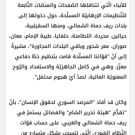
للأنباء الّتي تتناقلها الصّفحات والمنصّات التّابعة
للتّنظيمات الإرهابيّة المسلّحة، حول دخولها إلى
بلدات ريف حماة الشمالي، ومنها السقيلبية،
حيالين، محردة، اللطامنة، حلفايا، طيبة الإمام، معان،
صوران، معر شحور وباقي البلدات المجاورة"، مشيرةً
إلى أنّ "قوّاتنا المسلّحة قامت بتنظيم خطّ دفاعي
معزّز، وهي في كامل الجاهزيّة والاستعداد والرّوح
المعنويّة العالية، لصدّ أيّ هجوم محتمَل".
وكان قد أفاد "المرصد السوري لحقوق الإنسان"، بأنّ
"تقدُّم "هيئة تحرير الشام" والفصائل يستمرّ في
ريف حماة الشمالي والغربي، على حساب قوّات
النّظام السّوري الّتي تنسحب بشكل متسارع من