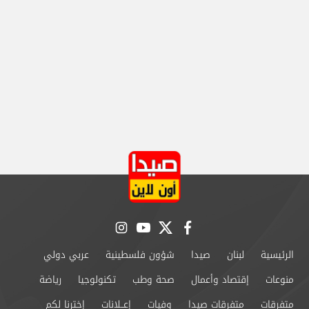
instagram
youtube
twitter
facebook
الرئيسية
لبنان
صيدا
شؤون فلسطينية
عربي دولي
منوعات
إقتصاد وأعمال
صحة وطب
تكنولوجيا
رياضة
متفرقات
متفرقات صيدا
وفيات
إعــلانات
إخترنا لكم