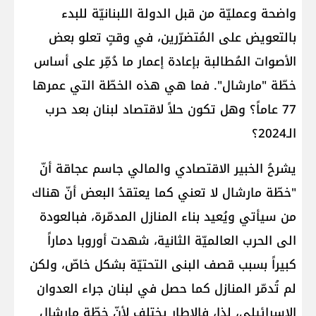
واضحة وعمليّة من قبل الدولة اللبنانيّة للبدء
بالتعويض على المُتضرّرين، في وقتٍ تعلو بعض
الأصوات المُطالبة بإعادة إعمار ما دُمِّر على أساس
خطّة "مارشال". فما هي هذه الخطّة التي عمرها
77 عاماً؟ وهل تكون حلاً لاقتصاد لبنان بعد حرب
الـ2024؟
يشرحُ الخبير الاقتصادي والمالي جاسم عجاقة أنّ
"خطّة مارشال لا تعني كما يعتقدُ البعض أنّ هناك
من سيأتي ويُعيد بناء المنازل المدمّرة، فبالعودة
الى الحرب العالميّة الثانية، شهدت أوروبا دماراً
كبيراً بسبب قصف البنى التحتيّة بشكل خاصّ، ولكن
لم تُدمّر المنازل كما حصل في لبنان جراء العدوان
الاسرائيلي، لذا، فالإطار يختلف لأنّ خطّة مارشال