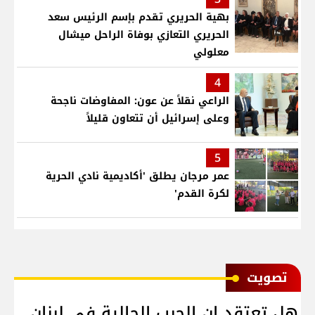
بهية الحريري تقدم بإسم الرئيس سعد
الحريري التعازي بوفاة الراحل ميشال
معلولي
4
الراعي نقلاً عن عون: المفاوضات ناجحة
وعلى إسرائيل أن تتعاون قليلاً
5
عمر مرجان يطلق 'أكاديمية نادي الحرية
لكرة القدم'
ﺗﺼﻮﻳﺖ
هل تعتقد ان الحرب الحالية في لبنان