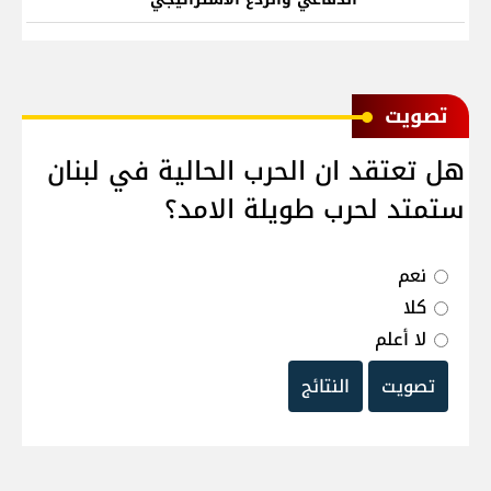
ﺗﺼﻮﻳﺖ
هل تعتقد ان الحرب الحالية في لبنان
ستمتد لحرب طويلة الامد؟
نعم
كلا
لا أعلم
تصويت
النتائج