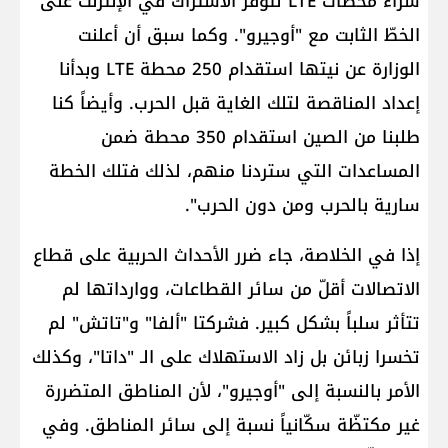
شراء محطات LTE لتوفّر الاشتراك في الإنترنت على
الخطّ الثابت مع "أوجيرو". وكما سبق أن أعلنت
الوزارة عن نيتها استقدام 250 محطة LTE وبدأنا
إعداد المناقصة لتلك الغاية قبل الحرب. وأيضاً كنا
طلبنا من الصين استقدام 350 محطة ضمن
المساعدات التي ستردنا منهم، لذلك فتلك الخطة
سارية بالحرب ومن دون الحرب".
إذا في الخلاصة، جاء ضرر الأحداث الحربية على قطاع
الاتصالات أقلّ من سائر القطاعات، ووارداتها لم
تتأثر سلباً بشكل كبير. فشركتا "ألفا" و"تاتش" لم
تخسرا زبائن بل زاد الاستهلاك على الـ "داتا"، وكذلك
الأمر بالنسبة إلى "أوجيرو"، لأن المناطق المتضررة
غير مكتظّة سكّانياً نسبة إلى سائر المناطق. وفي