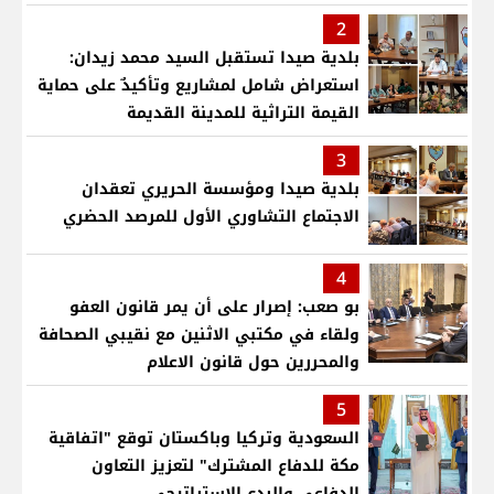
بمنطقتنا
2
بلدية صيدا تستقبل السيد محمد زيدان:
استعراض شامل لمشاريع وتأكيدٌ على حماية
القيمة التراثية للمدينة القديمة
3
بلدية صيدا ومؤسسة الحريري تعقدان
الاجتماع التشاوري الأول للمرصد الحضري
4
بو صعب: إصرار على أن يمر قانون العفو
ولقاء في مكتبي الاثنين مع نقيبي الصحافة
والمحررين حول قانون الاعلام
5
السعودية وتركيا وباكستان توقع "اتفاقية
مكة للدفاع المشترك" لتعزيز التعاون
الدفاعي والردع الاستراتيجي