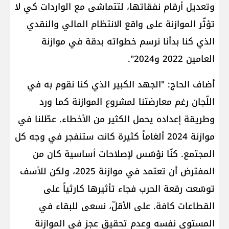
وتعديل أرقام نفقاتها، لتتماشى مع الواردات كي لا
تؤثّر الموازنة على واقع الانتظام المالي والنقدي
الذي كنا بدأنا نرسم خطواته بدقة في موازنة
العامين 2022 و2024".
أضاف الحاج: "الجهد الكبير الذي كنا نقوم به في
اللّجان رغم معارضتنا لمشروع الموازنة كما ورد
وطريقة إعداده يحمل الكثير من الأخطاء. عطّلنا في
موازنة 2024 ألغاماً كثيرة كانت ستنفجر في وجه كل
المجتمع. كنّا نؤسّس لإصلاحات أساسية كان من
المفترض أن تعتمد في موازنة 2025، ولكن للأسف
توسّعت رقعة الحرب فجاء تأثيرها كارثياً على
القطاعات كافة. على الأقلّ، نسعى للبقاء في
المستوى نفسه وعدم تحقيق عجز في الموازنة