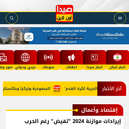
اخبار لبنان
اخبار صيدا
اعلانات
منوعات
عربي ودولي
صور وفي
آخر الأخبار
ديمية نادي الحرية لكرة القدم'
السعودية وتركيا وباكستان توقع "ا
إقتصاد وأعمال
إيرادات موازنة 2024 "تفيض" رغم الحرب