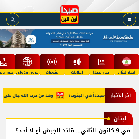
اخبار لبنان
اخبار صيدا
اعلانات
منوعات
عربي ودولي
صور وفي
آخر الأخبار
هل "تنفجر" مجدداً في الجنوب؟
وفد من حزب الله جال على رؤساء
لبنان
في 9 كانون الثاني... قائد الجيش أو لا أحد؟