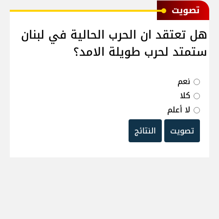
ﺗﺼﻮﻳﺖ
هل تعتقد ان الحرب الحالية في لبنان
ستمتد لحرب طويلة الامد؟
نعم
كلا
لا أعلم
تصويت
النتائج