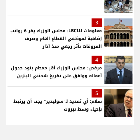
3
معلومات للـLBCI: مجلس الوزراء يقر 6 رواتب
إضافية لموظفي القطاع العام وصرف
الفروقات بأثر رجعي منذ آذار
4
مرقص: مجلس الوزراء أقر معظم بنود جدول
أعماله ووافق على تفريغ شحنتي البنزين
5
سلام: أي تمديد لـ"سوليدير" يجب أن يرتبط
بإحياء وسط بيروت