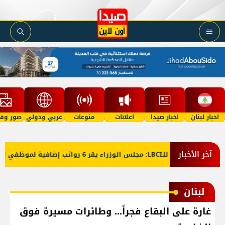
اخبار لبنان
اخبار صيدا
اعلانات
منوعات
عربي ودولي
صور وفي
آخر الأخبار
معلومات للـLBCI: مجلس الوزراء يقر 6 رواتب إضافية لموظفي القطاع العام وصرف الفروقات بأثر رجعي منذ آذار
لبنان
غارة على البقاع فجراً... وطائرات مسيرة فوق