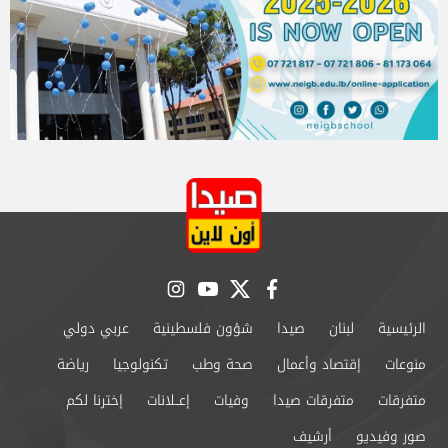
instagram
youtube
twitter
facebook
الرئيسية
لبنان
صيدا
شؤون فلسطينية
عربي دولي
منوعات
إقتصاد وأعمال
صحة وطب
تكنولوجيا
رياضة
متفرقات
متفرقات صيدا
وفيات
إعــلانات
إخترنا لكم
صور وفيديو
أرشيف