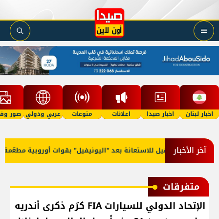
اخبار لبنان
اخبار صيدا
اعلانات
منوعات
عربي ودولي
صور وفي
آخر الأخبار
قف النار ومَيل للاستعانة بعد "اليونيفيل" بقوات أوروبية مطعّمة "إسلا
متفرقات
الإتحاد الدولي للسيارات FIA كرّم ذكرى أندريه