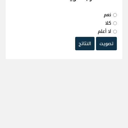
نعم
كلا
لا أعلم
تصويت
النتائج