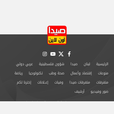
instagram
youtube
twitter
facebook
الرئيسية
لبنان
صيدا
شؤون فلسطينية
عربي دولي
منوعات
إقتصاد وأعمال
صحة وطب
تكنولوجيا
رياضة
متفرقات
متفرقات صيدا
وفيات
إعــلانات
إخترنا لكم
صور وفيديو
أرشيف
من نحن
سياسة الخصوصية
اتصل بنا
©2024 صيدا اون لاين All Rights Reserved.