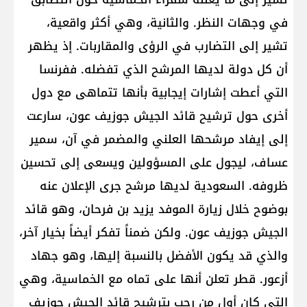
في وجهات النظر. والثانية، وهي أكثر واقعية،
تشير إلى التضارب في الرؤى والمقاربات. إذ يظهر
أن كل دولة لديها المرشح الذي تفضله. ففرنسا
التي أعطت إشارات إيجابية بأنها تتماهى مع دول
أخرى حول ترشيح قائد الجيش جوزيف عون، سارعت
إلى إيفاد مرشحها العلني والمضمر في آن، سمير
عساف، ليجول على المسؤولين ويسعى إلى تحسين
ظروفه. السعودية لديها مرشح جرى الإعلان عنه
بوضوح خلال زيارة الموفد يزيد بن فرحان، وهو قائد
الجيش جوزيف عون. ولكن ضمناً تفكر أيضاً بخيار آخر،
والذي قد يكون الأفضل بالنسبة إليها، وهو جهاد
أزعور. قطر تعلن أنها على تماه مع الخماسية، وهي
التي كان أول من رحب بترشيح قائد الجيش جوزيف