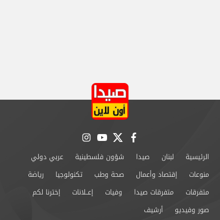
instagram
youtube
twitter
facebook
الرئيسية
لبنان
صيدا
شؤون فلسطينية
عربي دولي
منوعات
إقتصاد وأعمال
صحة وطب
تكنولوجيا
رياضة
متفرقات
متفرقات صيدا
وفيات
إعــلانات
إخترنا لكم
صور وفيديو
أرشيف