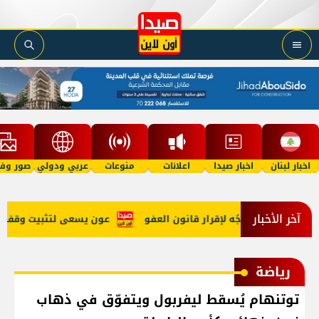
اخبار لبنان
اخبار صيدا
اعلانات
منوعات
عربي ودولي
صور وفي
آخر الأخبار
هي الحرب وتوجُه لإقرار قانون العفو
عون يسعى لتثبيت وقف النار و
رياضة
توتنهام يُسقط ليفربول ويتفوّق في ذهاب