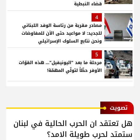
قضاء النبطية
4
مصادر مقربة من رئاسة الوفد اللبناني
للجديد: لا مواعيد حتى الآن للمفاوضات
ونحن نتابع السلوك الإسرائيلي
5
مرحلة ما بعد "اليونيفيل"... هذه القوّات
الأوفر حظّاً لتولّي المهمّة!
ﺗﺼﻮﻳﺖ
هل تعتقد ان الحرب الحالية في لبنان
ستمتد لحرب طويلة الامد؟