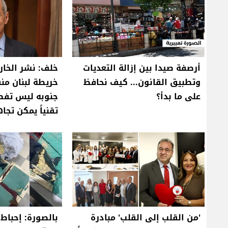
أرصفة صيدا بين إزالة التعديات
خلف: نشر الخارج
وتطبيق القانون... كيف نحافظ
خريطة لبنان من
على ما بدأ؟
جنوبه ليس تفصيلا
تقنياً يمكن تجا
'من القلب إلى القلب' مبادرة
بالصورة: إحباط 