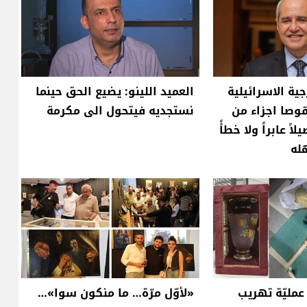
ية الاسرائيلية
العميد اللينو: يضيع الحق حينما
قوصا اجزاء من
نستجديه فيتحول الى مكرمة
ً عابراً ولا خطأً
هله
عمليّة تهريب
«لأوّل مرّة… ما منكون سوا»…