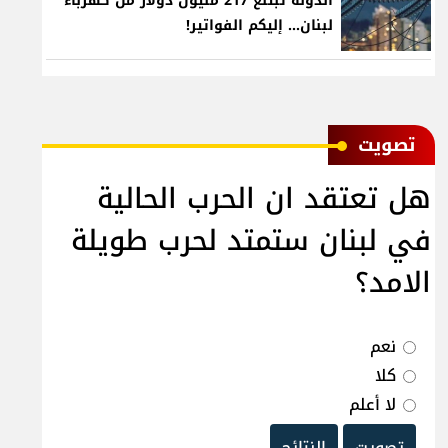
الدولة تبتلع 217 مليون دولار من كهرباء
لبنان... إليكم الفواتير!
ﺗﺼﻮﻳﺖ
هل تعتقد ان الحرب الحالية
في لبنان ستمتد لحرب طويلة
الامد؟
نعم
كلا
لا أعلم
تصويت
النتائج