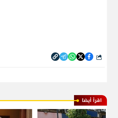
شارك
اقرأ أيضا