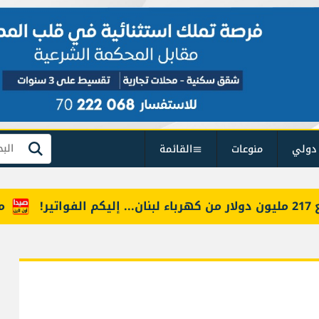
دولي
منوعات
القائمة
بحث
موفد أ