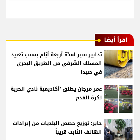
اقرأ أيضا
تدابير سير لمدّة أربعة أيّام بسبب تعبيد
المسلك الشّرقي من الطريق البحري
في صيدا
عمر مرجان يطلق 'أكاديمية نادي الحرية
لكرة القدم'
جابر: توزيع حصص البلديات من إيرادات
الهاتف الثابت قريباً