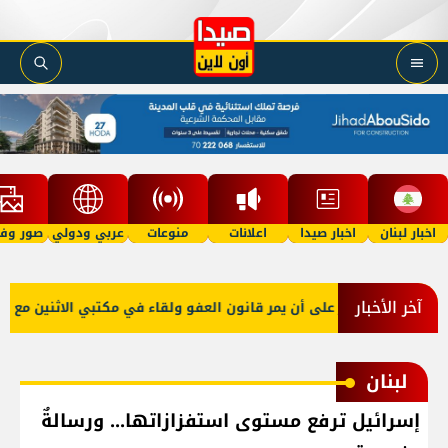
اخبار لبنان
اخبار صيدا
اعلانات
منوعات
عربي ودولي
صور وفي
آخر الأخبار
و صعب: إصرار على أن يمر قانون العفو ولقاء في مكتبي الاثنين مع نقيبي
لبنان
إسرائيل ترفع مستوى استفزازاتها... ورسالةٌ