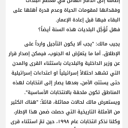
إضافة إلى الدمار الهائل في معظم البلدات
وفقدانها لمقومات الحياة وعدم قدرة أهلها على
البقاء فيها قبل إعادة الإعمار.
فهل تُؤَجَّل البلديات هذه السنة أيضاً؟
يجيب مالك: "يجب ألا يكون التأجيل وارداً على
الإطلاق. أما ما يتعرّض له الجنوب، فيمكن إصدار قرار
عن وزير الداخلية والبلديات باستثناء القرى والمدن
التي تشهد احتلالاً إسرائيلياً او اعتداءات إسرائيلية
حتى يستتبّ الأمن، بعدها يصار إلى انتخابات لهذه
المناطق تكون ملحقة بالانتخابات الأساسية".
ويستعرض مالك لحالات مماثلة، قائلاً: "هناك الكثير
من الأمثلة التاريخية التي حصلت ضمن هذا الإطار،
وكلنا نذكر انتخابات عام ١٩٩٨، حين تمّ استثناء قرى