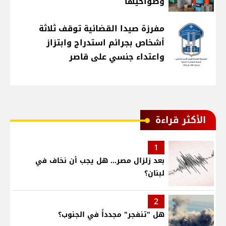
وضواحيها
مفرزة صيدا القضائية توقف ثلاثة
أشخاص بجرائم استدراج وابتزاز
واعتداء جنسي على قاصر
الأكثر قراءة
1
بعد زلزال مصر... هل يجب أن نخاف في
لبنان؟
2
هل "تنفجر" مجدداً في الجنوب؟