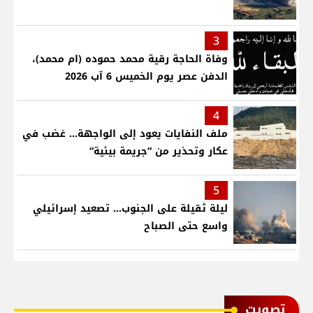
3
وفاة الحاجة رقية محمد حموده (ام محمد)،
الدفن عصر يوم الخميس 6 آب 2026
4
ملف النفايات يعود إلى الواجهة… غضب في
عكار وتحذير من “جريمة بيئية“
5
ليلة ثقيلة على الجنوب... تصعيد إسرائيلي
واسع حتى الصباح
ﺗﺼﻮﻳﺖ