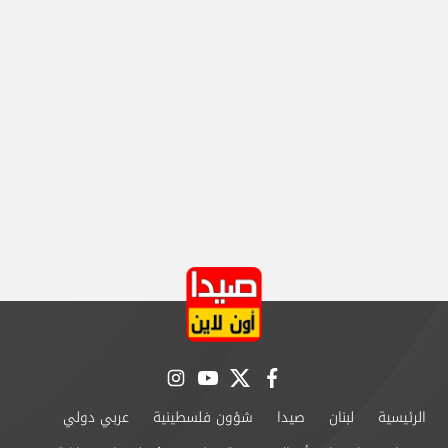
instagram
youtube
twitter
facebook
الرئيسية
لبنان
صيدا
شؤون فلسطينية
عربي دولي