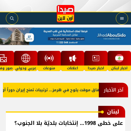
اخبار لبنان
اخبار صيدا
اعلانات
منوعات
عربي ودولي
صور وفي
آخر الأخبار
اتفاق موقت يلوح في هرمز... ترتيبات تمنح إيران دوراً أوسع
لبنان
على خطى 1998... إنتخابات بلديّة بلا الجنوب؟