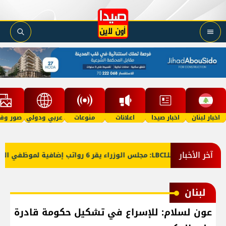
اخبار لبنان
اخبار صيدا
اعلانات
منوعات
عربي ودولي
صور وفي
آخر الأخبار
معلومات للـLBCI: مجلس الوزراء يقر 6 رواتب إضافية لموظفي القطاع العام وصرف الفروقات بأثر رجعي منذ آذار
لبنان
عون لسلام: للإسراع في تشكيل حكومة قادرة