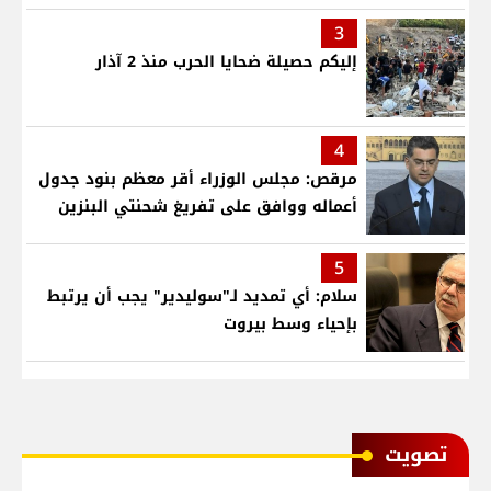
3
إليكم حصيلة ضحايا الحرب منذ 2 آذار
4
مرقص: مجلس الوزراء أقر معظم بنود جدول
أعماله ووافق على تفريغ شحنتي البنزين
5
سلام: أي تمديد لـ"سوليدير" يجب أن يرتبط
بإحياء وسط بيروت
ﺗﺼﻮﻳﺖ