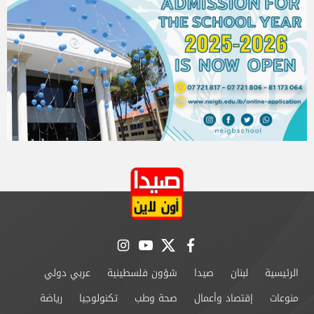
instagram
youtube
twitter
facebook
الرئيسية
لبنان
صيدا
شؤون فلسطينية
عربي دولي
منوعات
إقتصاد وأعمال
صحة وطب
تكنولوجيا
رياضة