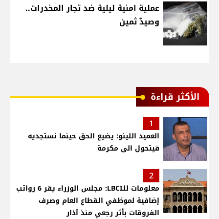
عملية امنية ليلية ضد تجار المخدرات..
وصيدٌ ثمين
الأكثر قراءة
1
العميد اللينو: يضيع الحق حينما نستجديه
فيتحول الى مكرمة
2
معلومات للـLBCI: مجلس الوزراء يقر 6 رواتب
إضافية لموظفي القطاع العام وصرف
الفروقات بأثر رجعي منذ آذار