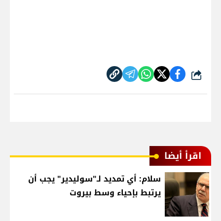
شارك
اقرأ أيضا
سلام: أي تمديد لـ"سوليدير" يجب أن
يرتبط بإحياء وسط بيروت