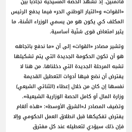
قائمتين. إذ تشهد الحصة المسيحية تجاذباً بين
«القوات» و«التيار الوطني الحر» فيما يدفع الرئيس
المكلف كي يكون هو من يسمي الوزراء السُّنة، ما
يثير امتعاض قوى سُنّية أساسية.
وتشير مصادر «القوات» إلى أن «ما ندفع باتجاهه
هو أن تكون الحكومة الجديدة التي يتم تشكيلها
تشبه المرحلة الجديدة التي دخلناها. من هنا لا
يفترض أن نضع فيها أدوات التعطيل القديمة
نفسها إن كان من خلال إعطاء (الثنائي الشيعي)
وزارة المال أو كامل الحصة الوزارية الشيعية».
وتضيف المصادر لـ«الشرق الأوسط»: «هذه ألغام
يفترض تفكيكها قبل انطلاق العمل الحكومي وإلا
فإن ذلك سيؤدي لتعطيله عند كل مفترق