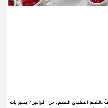
رنةً بالشمع التقليدي المصنوع من "البرافين"، يتميز بأنه