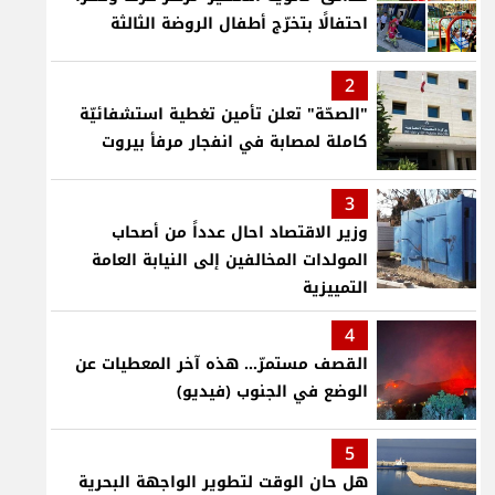
احتفالًا بتخرّج أطفال الروضة الثالثة
2
"الصحّة" تعلن تأمين تغطية استشفائيّة
كاملة لمصابة في انفجار مرفأ بيروت
3
وزير الاقتصاد احال عدداً من أصحاب
المولدات المخالفين إلى النيابة العامة
التمييزية
4
القصف مستمرّ... هذه آخر المعطيات عن
الوضع في الجنوب (فيديو)
5
هل حان الوقت لتطوير الواجهة البحرية