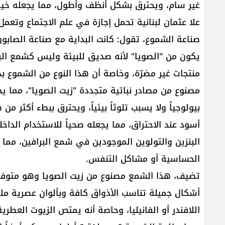
غير سام، ويحترق بشكل أنظف وأطول، مما يجعله خياراً 
علا عثمان لبنانية تحمل إجازة في علم الاجتماع وت
صناعة الشموع، تقول: كانت البداية مع صناعة الصابو
يكون من "الصويا" لأنه صديق للبيئة وليس كشمع الب
منتجات غير مضرّة، وخاصة أن هذا النوع من الشموع بدأ
مصنوع من مصادر نباتية متجددة "زيت الصويا"، مما يج
بيولوجياً ولا يسبب تلوثاً بيئياً، ويحترق ببطء أكثر من
أسود عند الاحتراق، مما يجعله صحياً للاستخدام الداخ
البنزين والتولوين الموجودين في شمع البرافين، مما ي
الحساسية أو مشاكل التنفس.
تضيف، هذا الشمع مصنوع من زيت الصويا وهو متوفر 
أشكال جميلة تناسب الأذواق كافة وبألوان عصرية ملف
اللافندر أو الفانيليا، وحاصة أنه يمتص الزيوت العطر