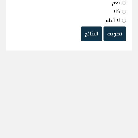
نعم
كلا
لا أعلم
تصويت
النتائج