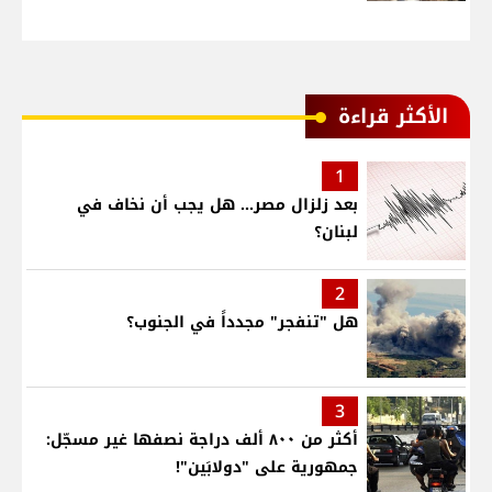
الأكثر قراءة
1
بعد زلزال مصر... هل يجب أن نخاف في
لبنان؟
2
هل "تنفجر" مجدداً في الجنوب؟
3
أكثر من ٨٠٠ ألف دراجة نصفها غير مسجّل:
جمهورية على "دولابَين"!