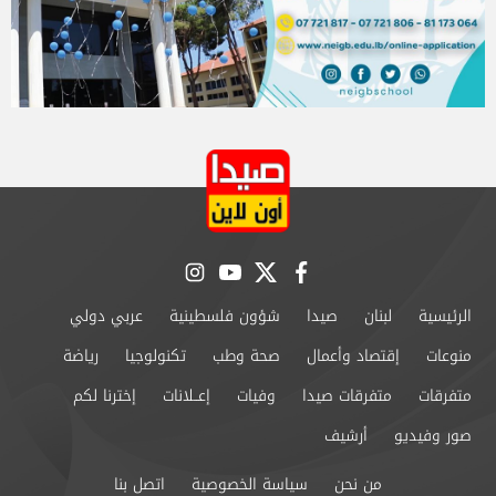
instagram
youtube
twitter
facebook
الرئيسية
لبنان
صيدا
شؤون فلسطينية
عربي دولي
منوعات
إقتصاد وأعمال
صحة وطب
تكنولوجيا
رياضة
متفرقات
متفرقات صيدا
وفيات
إعــلانات
إخترنا لكم
صور وفيديو
أرشيف
من نحن
سياسة الخصوصية
اتصل بنا