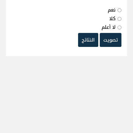
نعم
كلا
لا أعلم
تصويت
النتائج