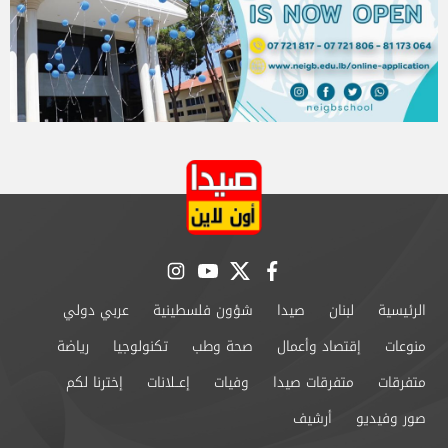
instagram
youtube
twitter
facebook
الرئيسية
لبنان
صيدا
شؤون فلسطينية
عربي دولي
منوعات
إقتصاد وأعمال
صحة وطب
تكنولوجيا
رياضة
متفرقات
متفرقات صيدا
وفيات
إعــلانات
إخترنا لكم
صور وفيديو
أرشيف