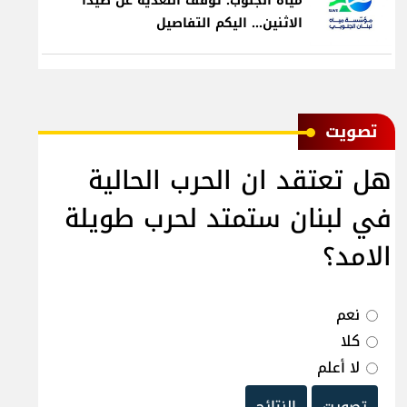
مياه الجنوب: توقف التغذية عن صيدا
الاثنين... اليكم التفاصيل
ﺗﺼﻮﻳﺖ
هل تعتقد ان الحرب الحالية
في لبنان ستمتد لحرب طويلة
الامد؟
نعم
كلا
لا أعلم
تصويت
النتائج