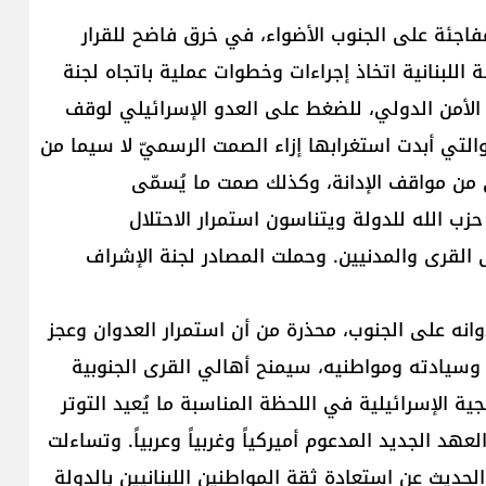
مفاجئة على الجنوب الأضواء، في خرق فاضح للقرار
ة اللبنانية اتخاذ إجراءات وخطوات عملية باتجاه لجنة
الأمن الدولي، للضغط على العدو الإسرائيلي لوقف
التي أبدت استغرابها إزاء الصمت الرسميّ لا سيما من
ى من مواقف الإدانة، وكذلك صمت ما يُسمّى
زب الله للدولة ويتناسون استمرار الاحتلال
ى القرى والمدنيين. وحملت المصادر لجنة الإشراف
وانه على الجنوب، محذرة من أن استمرار العدوان وعجز
 وسيادته ومواطنيه، سيمنح أهالي القرى الجنوبية
ة الإسرائيلية في اللحظة المناسبة ما يُعيد التوتر
د الجديد المدعوم أميركياً وغربياً وعربياً. وتساءلت
لحديث عن استعادة ثقة المواطنين اللبنانيين بالدولة