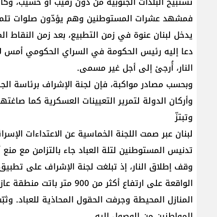
تستبيح البلدات الجنوبية من دون رقيب أو حسيب، وكانت
فمشهد عشرات المستوطنين وهم يؤدّون صلوات تلمودي
يدخل لبنان عنوة في زمن التطبيع، بعد زمن النقاط الم
دعا إليه رئيس الحكومة في السراي الحكومي أمس ل
النار، أُرجئ إلى أجل غير مسمى.
وبحسب مصادر مواكبة، فإن لجنة الإشراف برئاسة الج
وأركان الدولة لتمرير التعيينات العسكرية كما صاغته
وتبتزّ
لبنان عبر صمت اللجنة الخماسية عن الاعتداءات الإسرائ
تدنيس المستوطنين لتلة العباد جاء بالتزامن مع منع
وقف إطلاق النار، إذ تبلغت لجنة الإشراف على تطبيق 
الواقعة على ارتفاع أكثر من 0
المنازل المحيطة وجرفت الحقول المحاذية للعباد. وث
المواطنين من الوصول إليه.