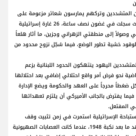
ن
ينين المتشددين وتركهم يمارسون شعائر مزعومة على
مقربة من الحدود وتبعتها غارات جوية كثيفة ليلاً، حيث سجلت في غضون نصف ساعة، 26 غارة إسرائيلية
 وصولاً إلى منطقتي الزهراني وجزين، ما أثار هلعاً
قود خشية تطور الوضع، فيما سُجّل نزوح محدود من
لمتشددين اليهود ينتهكون الحدود اللبنانية بزعم
ية نحو فرض أمر واقع احتلالي إضافي بعد احتلالها
 ضغطاً محرجاً على العهد والحكومة ويضع الإدارة
يما يفترض بالجانب الأميركي أن يلتزم تعهداتها
يلي المفتعل.
لاستباحة الإسرائيلية استمرت في زمن تثبيت وقف
إطلاق النار. حيث استعاد أهل البلدات الحدودية مشاهد ما بعد نكبة 1948، عندما كانت العصابات الصهيونية