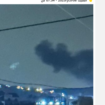
السبت 08/آذار/2025 - 07:34 ص