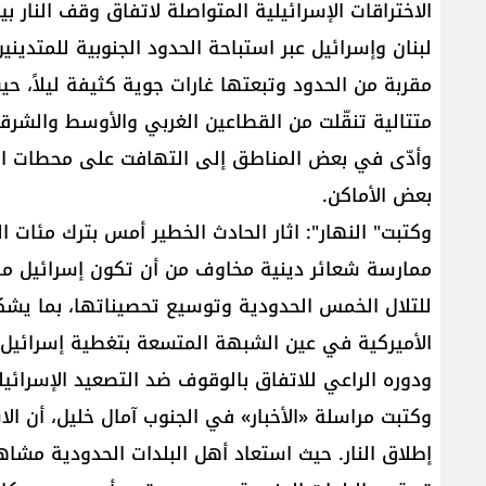
الاختراقات الإسرائيلية المتواصلة لاتفاق وقف النار بي
لبنان وإسرائيل عبر استباحة الحدود الجنوبية للمتد
متتالية تنقّلت من القطاعين الغربي والأوسط والشرقي
وأدّى في بعض المناطق إلى التهافت على محطات الو
بعض الأماكن.
وكتبت" النهار": اثار الحادث الخطير أمس بترك مئات ا
ممارسة شعائر دينية مخاوف من أن تكون إسرائيل ماض
للتلال الخمس الحدودية وتوسيع تحصيناتها، بما يشكل
الأميركية في عين الشبهة المتسعة بتغطية إسرائيل ف
ودوره الراعي للاتفاق بالوقوف ضد التصعيد الإسرائ
وكتبت مراسلة «الأخبار» في الجنوب آمال خليل، أن ا