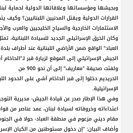
وبجيشها ومؤسساتها وعلاقاتها الدولية لحماية لبنان
القرارات الدولية ويقتل المدنيين اللبنانيين؟ وكيف يت
الاستثمارات الخارجية والسياح الخليجيين والعرب والأجا
وكان الخرق الإسرائيلي الجديد للسيادة اللبنانية، ت
العباد" الواقع ضمن الأراضي اللبنانية عند أطراف بلدة 
الجيش الإسرائيلي إلى الموقع لزيارة قبر لـ"الحاخام آ
ولفتت صحيفة "معاريف" إلى أن نحو 900 من
الحريديم دخلوا إلى قبر الحاخام آشي على الحدود الل
الإسرائيلية.
وفي هذا الإطار صدر عن قيادة الجيش- مديرية التوجي
اعتداءاته وخروقاته لسيادة لبنان، عمد عناصر من قوا
مقام ديني مزعوم في منطقة العباد- حولا في الجنوب، ما
وأضاف البيان: "إن دخول مستوطنين من الكيان الإسرائ