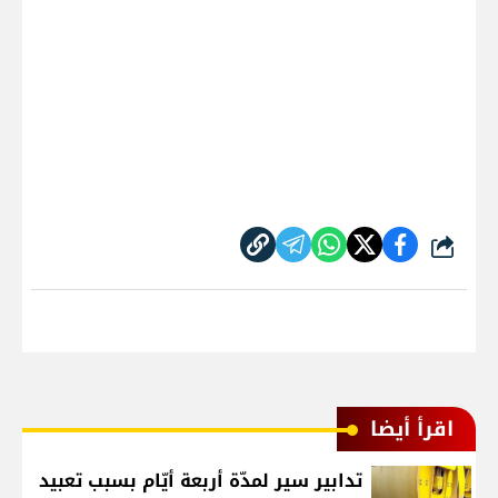
شارك
اقرأ أيضا
تدابير سير لمدّة أربعة أيّام بسبب تعبيد