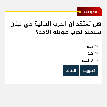
ﺗﺼﻮﻳﺖ
هل تعتقد ان الحرب الحالية في لبنان
ستمتد لحرب طويلة الامد؟
نعم
كلا
لا أعلم
تصويت
النتائج