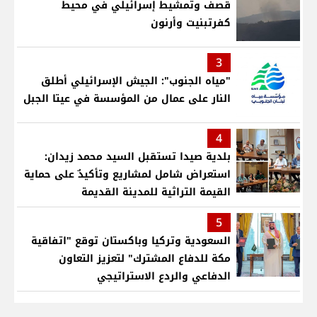
قصف وتمشيط إسرائيلي في محيط
كفرتبنيت وأرنون
3
"مياه الجنوب": الجيش الإسرائيلي أطلق
النار على عمال من المؤسسة في عيتا الجبل
4
بلدية صيدا تستقبل السيد محمد زيدان:
استعراض شامل لمشاريع وتأكيدٌ على حماية
القيمة التراثية للمدينة القديمة
5
السعودية وتركيا وباكستان توقع "اتفاقية
مكة للدفاع المشترك" لتعزيز التعاون
الدفاعي والردع الاستراتيجي