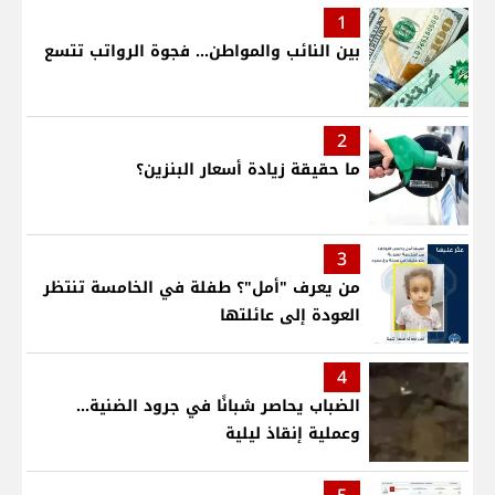
1
بين النائب والمواطن... فجوة الرواتب تتسع
2
ما حقيقة زيادة أسعار البنزين؟
3
من يعرف "أمل"؟ طفلة في الخامسة تنتظر
العودة إلى عائلتها
4
الضباب يحاصر شبانًا في جرود الضنية...
وعملية إنقاذ ليلية