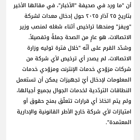
أن "ما ورد في صحيفة "الأخبار"، في مقالها الأخير
بتاريخ ٢٥ آذار ٢٠٢٥ حول إدخال معدات لشركة
"ويفز" ومنحها تراخيص أثناء شغله لمنصب وزير
الاتصالات، هو عارٍ من الصحة جملةً وتفصيلاً.
وشدّد القرم على أنّه "خلال فترة توليه وزارة
الاتصالات، لم يصدر أي ترخيص لأي شركة من
شركات مزوّدي خدمات الإنترنت ومزوّدي خدمات
المعلومات لإدخال أيّ تجهيزات يمكن أن تستعمل
النطاقات التردّدية لخدمات الجوال بجميع أجيالها،
ولم يتم اتخاذ أي قرارات تتعلّق بمنح حقوق أو
امتيازات لأي شركة خارج الأطر القانونية والإدارية
المعتمدة".