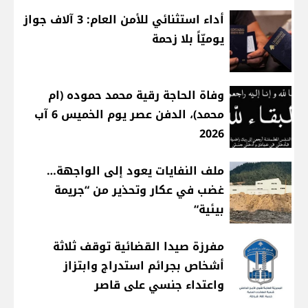
أداء استثنائي للأمن العام: 3 آلاف جواز
يوميّاً بلا زحمة
وفاة الحاجة رقية محمد حموده (ام
محمد)، الدفن عصر يوم الخميس 6 آب
2026
ملف النفايات يعود إلى الواجهة…
غضب في عكار وتحذير من “جريمة
بيئية“
مفرزة صيدا القضائية توقف ثلاثة
أشخاص بجرائم استدراج وابتزاز
واعتداء جنسي على قاصر