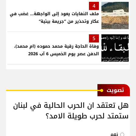
4
ملف النفايات يعود إلى الواجهة… غضب في
عكار وتحذير من “جريمة بيئية“
5
وفاة الحاجة رقية محمد حموده (ام محمد)،
الدفن عصر يوم الخميس 6 آب 2026
ﺗﺼﻮﻳﺖ
هل تعتقد ان الحرب الحالية في لبنان
ستمتد لحرب طويلة الامد؟
نعم