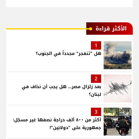
الأكثر قراءة
1
هل "تنفجر" مجدداً في الجنوب؟
2
بعد زلزال مصر... هل يجب أن نخاف في
لبنان؟
3
أكثر من ٨٠٠ ألف دراجة نصفها غير مسجّل:
جمهورية على "دولابَين"!