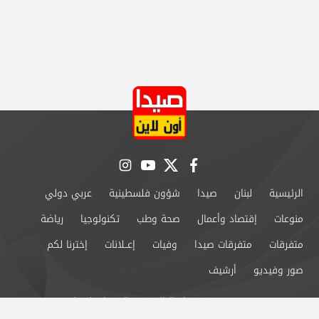
instagram
youtube
twitter
facebook
الرئيسية
لبنان
صيدا
شؤون فلسطينية
عربي دولي
منوعات
إقتصاد وأعمال
صحة وطب
تكنولوجيا
رياضة
متفرقات
متفرقات صيدا
وفيات
إعــلانات
إخترنا لكم
صور وفيديو
أرشيف
من نحن
سياسة الخصوصية
اتصل بنا