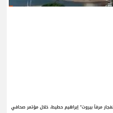
ار مرفأ بيروت" إبراهيم حطيط، خلال مؤتمر صحافي