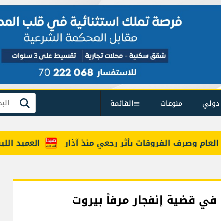
دولي
منوعات
القائمة
بحث
العميد اللينو:
في قضية إنفجار مرفأ بيروت