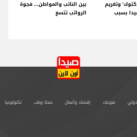
كتوك' وتغريم
بين النائب والمواطن... فجوة
دا بسبب
الرواتب تتسع
دولي
منوعات
إقتصاد وأعمال
صحة وطب
تكنولوجيا