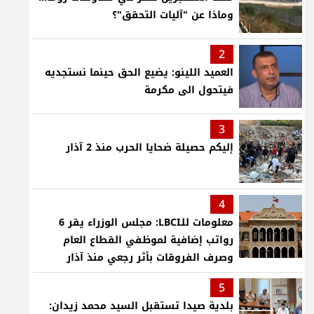
وماذا عن "آليات التحقق"؟
2
العميد اللينو: يضيع الحق حينما نستجديه
فيتحول الى مكرمة
3
إليكم حصيلة ضحايا الحرب منذ 2 آذار
4
معلومات للـLBCI: مجلس الوزراء يقر 6
رواتب إضافية لموظفي القطاع العام
وصرف الفروقات بأثر رجعي منذ آذار
5
بلدية صيدا تستقبل السيد محمد زيدان: