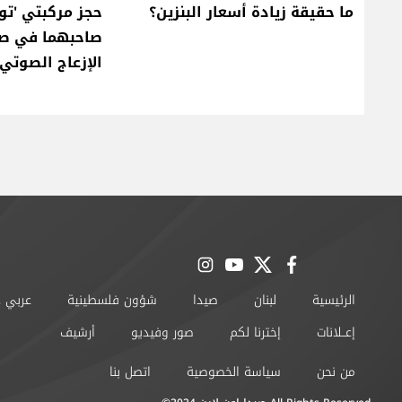
ما حقيقة زيادة أسعار البنزين؟
حجز مركبتي 'تو
صاحبهما في صي
الإزعاج الصوتي
instagram
youtube
twitter
facebook
الرئيسية
لبنان
صيدا
شؤون فلسطينية
عربي 
إعــلانات
إخترنا لكم
صور وفيديو
أرشيف
من نحن
سياسة الخصوصية
اتصل بنا