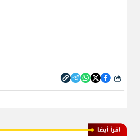
شارك
اقرأ أيضا