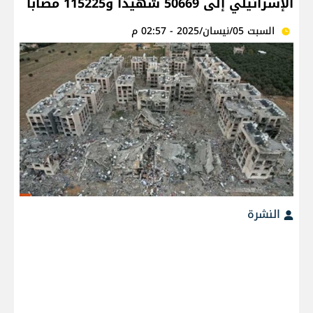
الإسرائيلي إلى 50669 شهيدا و115225 مصابا
السبت 05/نيسان/2025 - 02:57 م
النشرة