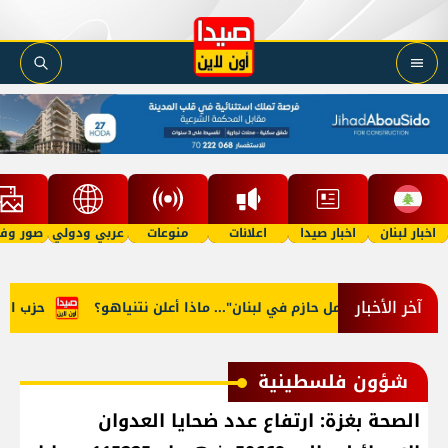
اخبار لبنان
اخبار صيدا
اعلانات
منوعات
عربي ودولي
صور وفي
آخر الأخبار
طة!
"عمل حازم في لبنان"... ماذا أعلن نتنياهو؟
حزب الله نظ
شؤون فلسطينية
الصحة بغزة: ارتفاع عدد ضحايا العدوان