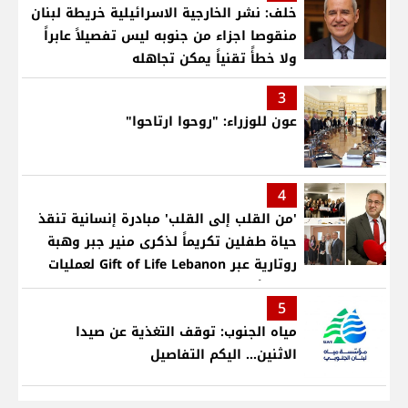
خلف: نشر الخارجية الاسرائيلية خريطة لبنان
منقوصا اجزاء من جنوبه ليس تفصيلاً عابراً
ولا خطأً تقنياً يمكن تجاهله
3
عون للوزراء: "روحوا ارتاحوا"
4
'من القلب إلى القلب' مبادرة إنسانية تنقذ
حياة طفلين تكريماً لذكرى منير جبر وهبة
روتارية عبر Gift of Life Lebanon لعمليات
قلب لأطفال في مستشفى حمود الجامعي
5
مياه الجنوب: توقف التغذية عن صيدا
الاثنين... اليكم التفاصيل