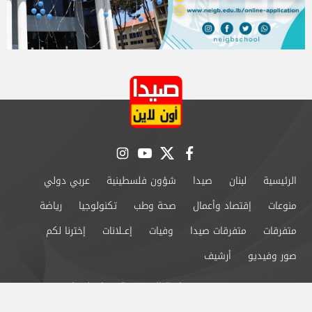
instagram
youtube
twitter
facebook
الرئيسية
لبنان
صيدا
شؤون فلسطينية
عربي دولي
منوعات
إقتصاد وأعمال
صحة وطب
تكنولوجيا
رياضة
متفرقات
متفرقات صيدا
وفيات
إعــلانات
إخترنا لكم
صور وفيديو
أرشيف
من نحن
سياسة الخصوصية
اتصل بنا
©2024 صيدا اون لاين All Rights Reserved.