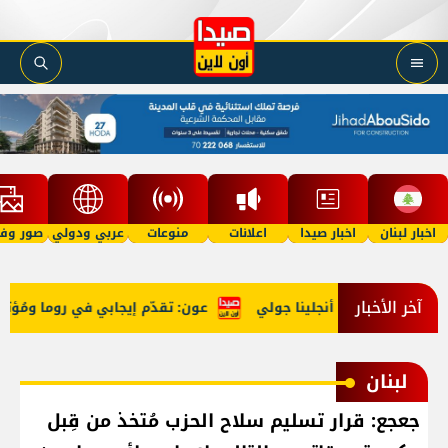
اخبار لبنان
اخبار صيدا
اعلانات
منوعات
عربي ودولي
صور وفي
آخر الأخبار
عّد معركته مع أنجلينا جولي
عون: تقدّم إيجابي في روما ومُؤتمر
لبنان
جعجع: قرار تسليم سلاح الحزب مُتخذ من قِبل