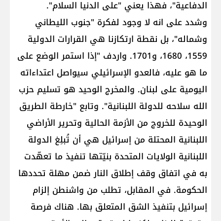
الدفاعية"، فهذا يعني "على الدنيا السلام".
وشدد على انه لا وجود لفكرة "جنوب الليطاني
وشماله"، بل نقطة ارتكازنا هي القرارات الدولية
1559، 1680، و1701. واردف "إذا استمر الوضع على
ما هو عليه، فالعدو الإسرائيلي سيواصل اعتداءاته
اليومية على لبنان. والمخرج الوحيد هو تسليم حزب
الله سلاحه للدولة اللبنانية". وتابع "خارطة الطريق
الوحيدة للخروج من الأزمة الحالية وتحرير الأراضي
اللبنانية المحتلة من إسرائيل هي أن تُبلِغ الدولة
اللبنانية الولايات المتحدة بنيّتها تنفيذ ما تعهّدت
به في اتفاق وقف إطلاق النار ضمن مهلة تحددها
الحكومة. في المقابل، تطلب من واشنطن إلزام
إسرائيل بتنفيذ الشق المتعلق بها. هناك فرصة