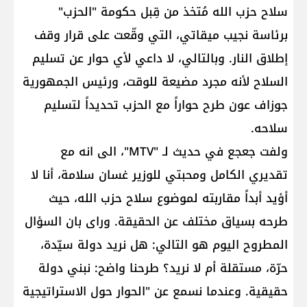
سلاح حزب الله مُتخذ من قِبل حكومة "الحزب"
برئاسة نجيب ميقاتي، التي وقّعت على قرار وقف
إطلاق النار. وبالتالي، لا داعي لأي حوار عن تسليم
السلاح لأنه مجرد مضيعة للوقت، ورئيس الجمهورية
جوزاف عون طرح حواراً مع الحزب تحديداً لتسليم
سلاحه.
ولفت جعجع في حديث لـ "MTV"، الى انه مع
تقديري الكامل ومحبتي للوزير غسان سلامة، أنا لا
أؤيد أبداً مقاربته لموضوع سلاح حزب الله، حيث
طرحه بسياق مختلف عن الحقيقة. وراى بان السؤال
المطروح اليوم هو التالي: هل نريد دولة سيّدة،
حرّة، مستقلة أم لا نريد؟ طرحنا واضح: نبني دولة
حقيقية. وعندما نسمع عن "الحوار حول الاستراتيجية