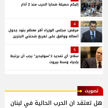
إليكم حصيلة ضحايا الحرب منذ 2 آذار
4
مرقص: مجلس الوزراء أقر معظم بنود جدول
أعماله ووافق على تفريغ شحنتي البنزين
5
سلام: أي تمديد لـ"سوليدير" يجب أن يرتبط
بإحياء وسط بيروت
ﺗﺼﻮﻳﺖ
هل تعتقد ان الحرب الحالية في لبنان