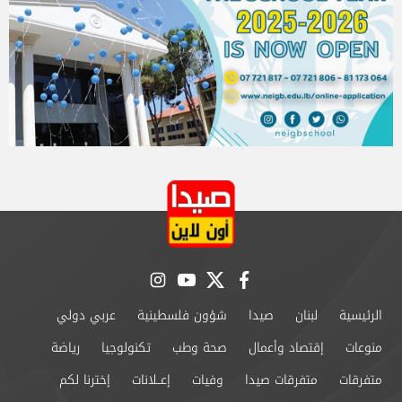
instagram
youtube
twitter
facebook
الرئيسية
لبنان
صيدا
شؤون فلسطينية
عربي دولي
منوعات
إقتصاد وأعمال
صحة وطب
تكنولوجيا
رياضة
متفرقات
متفرقات صيدا
وفيات
إعــلانات
إخترنا لكم