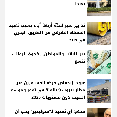
بعبدا
تدابير سير لمدّة أربعة أيّام بسبب تعبيد
المسلك الشّرقي من الطريق البحري
في صيدا
بين النائب والمواطن... فجوة الرواتب
تتسع
عبود: إنخفاض حركة المسافرين عبر
مطار بيروت 9 بالمئة في تموز وموسم
الصيف دون مستويات 2025
سلام: أي تمديد لـ"سوليدير" يجب أن