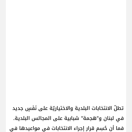
تطلّ الانتخابات البلدية والاختياريّة على نَفَسٍ جديد
في لبنان و"هجمة" شبابية على المجالس البلدية.
فما أن حُسِم قرار إجراء الانتخابات في مواعيدها في