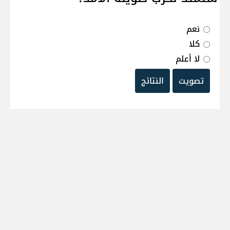
نعم
كلا
لا أعلم
تصويت
النتائج