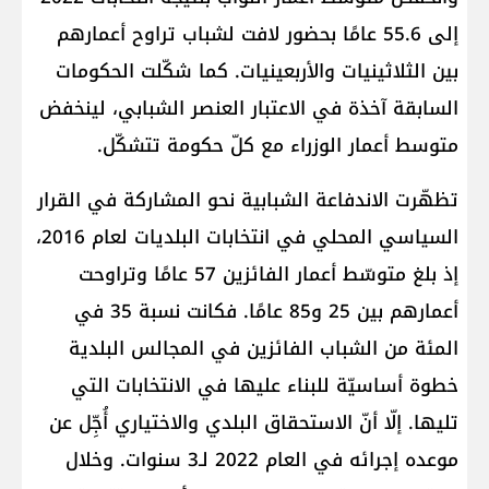
إلى 55.6 عامًا بحضور لافت لشباب تراوح أعمارهم
بين الثلاثينيات والأربعينيات. كما شكّلت الحكومات
السابقة آخذة في الاعتبار العنصر الشبابي، لينخفض
متوسط أعمار الوزراء مع كلّ حكومة تتشكّل.
تظهّرت الاندفاعة الشبابية نحو المشاركة في القرار
السياسي المحلي في انتخابات البلديات لعام 2016،
إذ بلغ متوسّط أعمار الفائزين 57 عامًا وتراوحت
أعمارهم بين 25 و85 عامًا. فكانت نسبة 35 في
المئة من الشباب الفائزين في المجالس البلدية
خطوة أساسيّة للبناء عليها في الانتخابات التي
تليها. إلّا أنّ الاستحقاق البلدي والاختياري أُجِّل عن
موعده إجرائه في العام 2022 لـ3 سنوات. وخلال