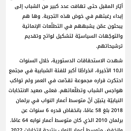
أيّار المقبل حتى تهافت عدد كبير من الشباب إلى
إبداء رغبتهم في خوض هذه التجربة. وها هم
يبحثون عمّن يشبههم في التطلّعات الإنمائية
والتوجّهات السياسيّة لتشكيل لوائح وتقديم
ترشيحاتهم.
شهدت الاستحقاقات الدستورية، خلال السنوات
الـ10 الأخيرة، انخراطًا أكبر للفئة الشبابية في مجتمع
احتكرت قراره مجموعة تقدّمت في العمر ولم تواكب
هواجس الشباب وتطلّعاتهم. فعلى صعيد الانتخابات
النيابيّة يتبيّن أنّ متوسط أعمار النواب في برلمان
2018 بلغ 58 عامًا، بانخفاض قدره 6 سنوات عن
برلمان 2010 الذي كان متوسط أعمار نوابه 64 عامًا.
وانخفض متوسط أعمار النواب بنتيجة انتخابات 2022