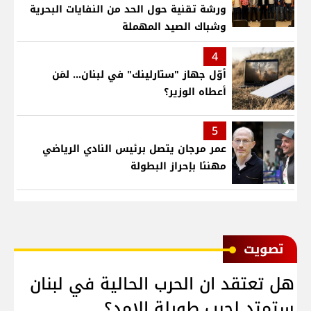
ورشة تقنية حول الحد من النفايات البحرية
وشباك الصيد المهملة
4
أوّل جهاز "ستارلينك" في لبنان... لمَن
أعطاه الوزير؟
5
عمر مرجان يتصل برئيس النادي الرياضي
مهنئا بإحراز البطولة
ﺗﺼﻮﻳﺖ
هل تعتقد ان الحرب الحالية في لبنان
ستمتد لحرب طويلة الامد؟