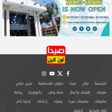
instagram
youtube
twitter
facebook
الرئيسية
لبنان
صيدا
شؤون فلسطينية
عربي دولي
منوعات
إقتصاد وأعمال
صحة وطب
تكنولوجيا
رياضة
متفرقات
متفرقات صيدا
وفيات
إعــلانات
إخترنا لكم
صور وفيديو
أرشيف