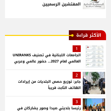
المفتشين الرسميين
الأكثر قراءة
1
الجامعات اللبنانية في تصنيف UNIRANKS
العالمي لعام 2027... حضور عالمي وعربي
2
جابر: توزيع حصص البلديات من إيرادات
الهاتف الثابت قريباً
3
رئيسا بلديتي صيدا وصور يشاركان في