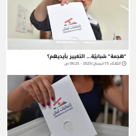
"هجمة" شبابيّة... التغيير بأيديهم؟
الثلاثاء 15/نيسان/2025 - 06:25 ص