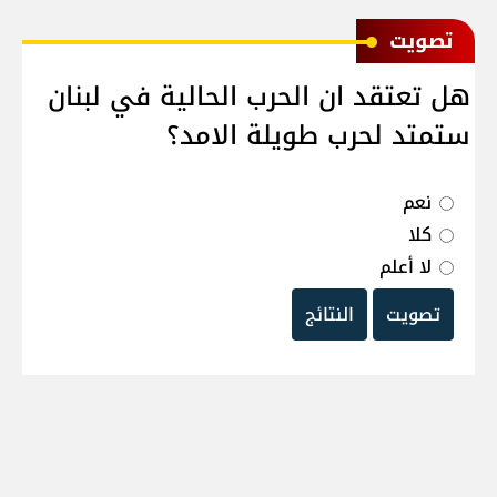
ﺗﺼﻮﻳﺖ
هل تعتقد ان الحرب الحالية في لبنان
ستمتد لحرب طويلة الامد؟
نعم
كلا
لا أعلم
تصويت
النتائج