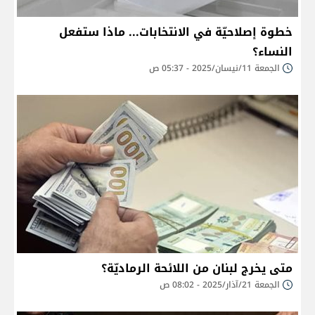
خطوة إصلاحيّة في الانتخابات... ماذا ستفعل
النساء؟
الجمعة 11/نيسان/2025 - 05:37 ص
متى يخرج لبنان من اللائحة الرماديّة؟
الجمعة 21/آذار/2025 - 08:02 ص