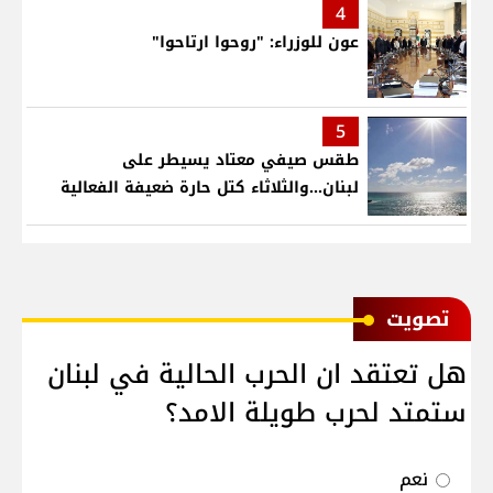
4
عون للوزراء: "روحوا ارتاحوا"
5
طقس صيفي معتاد يسيطر على
لبنان...والثلاثاء كتل حارة ضعيفة الفعالية
ﺗﺼﻮﻳﺖ
هل تعتقد ان الحرب الحالية في لبنان
ستمتد لحرب طويلة الامد؟
نعم