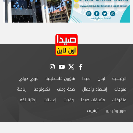
instagram
youtube
twitter
facebook
الرئيسية
لبنان
صيدا
شؤون فلسطينية
عربي دولي
منوعات
إقتصاد وأعمال
صحة وطب
تكنولوجيا
رياضة
متفرقات
متفرقات صيدا
وفيات
إعــلانات
إخترنا لكم
صور وفيديو
أرشيف
من نحن
سياسة الخصوصية
اتصل بنا