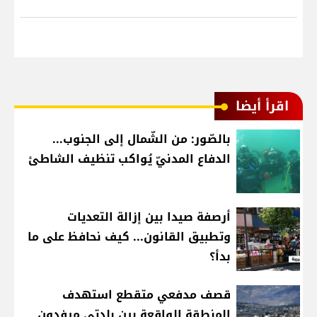
اقرأ أيضا
بالصّور: من الشّمال إلى الجنوب...
الدفاع المدنيّ يُواكب تنظيف الشاطئ
أرصفة صيدا بين إزالة التعديات
وتطبيق القانون... كيف نحافظ على ما
بدأ؟
قصف مدفعي متقطع استهدف
المنطقة الواقعة بين بلدتي ميفدون