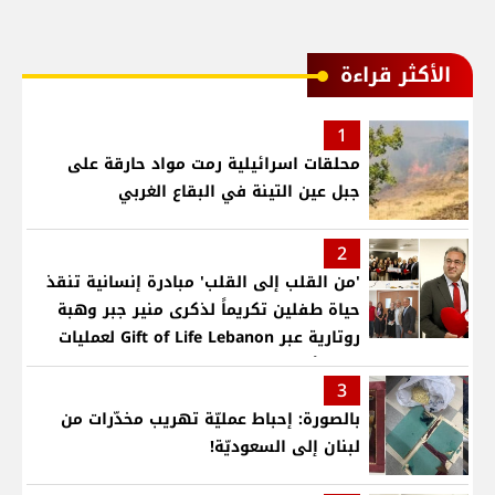
الأكثر قراءة
1
محلقات اسرائيلية رمت مواد حارقة على
جبل عين التينة في البقاع الغربي
2
'من القلب إلى القلب' مبادرة إنسانية تنقذ
حياة طفلين تكريماً لذكرى منير جبر وهبة
روتارية عبر Gift of Life Lebanon لعمليات
قلب لأطفال في مستشفى حمود الجامعي
3
بالصورة: إحباط عمليّة تهريب مخدّرات من
لبنان إلى السعوديّة!