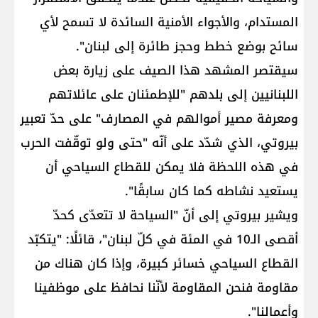
المستدام، والأجواء الأمنية السائدة لا تسمح لأي
سائح بوضع خطط وحجز طائرة إلى لبنان".
سيقتصر المشهد هذا الصيف على زيارة بعض
اللبنانيين إلى بلدهم "للإطمئنان على عائلاتهم
ومعرفة مصير أموالهم في المصارف" على حدّ تعبير
بيروتي، الذي شدّد على أنّه "حتى ولو توقّفت الحرب
في هذه اللحظة فلا يمكن للقطاع السياحي أن
يستعيد نشاطه كما كان سابقًا".
ويشير بيروتي إلى أنّ "السياحة لا تتعدّى كحدّ
أقصى الـ10 في المئة في كلّ لبنان"، قائلًا: "يتكبّد
القطاع السياحي خسائر كبيرة، وإذا كان هناك من
مقاومة فنحن المقاومة لأنّنا نحافظ على موظفينا
وأعمالنا".