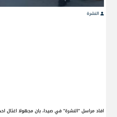
النشرة
افاد مراسل "النشرة" في ​صيدا​، بان مجهولا اغتال ا