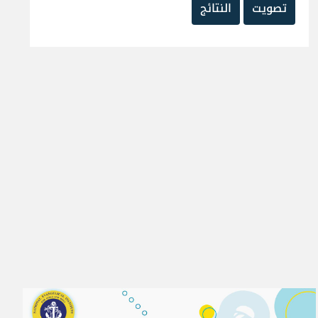
تصويت
النتائج