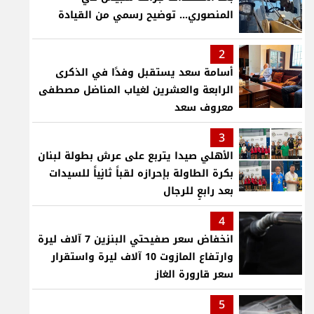
المنصوري... توضيح رسمي من القيادة
2
أسامة سعد يستقبل وفدًا في الذكرى
الرابعة والعشرين لغياب المناضل مصطفى
معروف سعد
3
الأهلي صيدا يتربع على عرش بطولة لبنان
بكرة الطاولة بإحرازه لقباً ثانٍياً للسيدات
بعد رابعٍ للرجال
4
انخفاض سعر صفيحتي البنزين 7 آلاف ليرة
وارتفاع المازوت 10 آلاف ليرة واستقرار
سعر قارورة الغاز
5