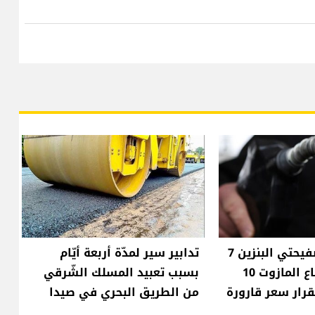
انخفاض سعر صفيحتي البنزين 7
تدابير سير لمدّة أربعة أيّام
آلاف ليرة وارتفاع المازوت 10
بسبب تعبيد المسلك الشّرقي
قرار سعر قارورة
من الطريق البحري في صيدا