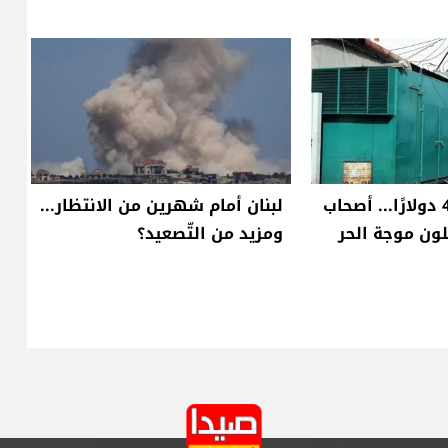
من 300 إلى 450 دولارًا... أصحاب
لبنان أمام شهرين من الانتظار...
ون موجة الحر
ومزيد من التّصعيد؟