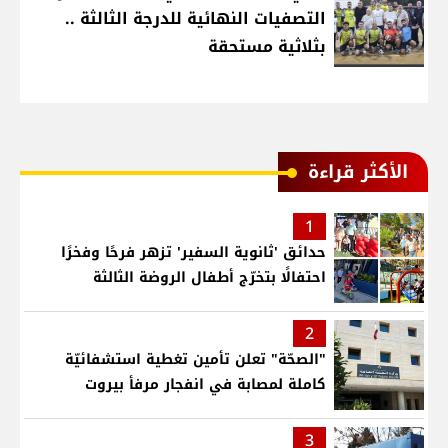
التصفيات النهائية للدرجة الثالثة ..
بثلاثية مستحقة
الأكثر قراءة
1
حدائق 'ثانوية السفير' تزهر فرحًا وفخرًا
احتفالًا بتخرّج أطفال الروضة الثالثة
2
"الصحّة" تعلن تأمين تغطية استشفائيّة
كاملة لمصابة في انفجار مرفأ بيروت
3