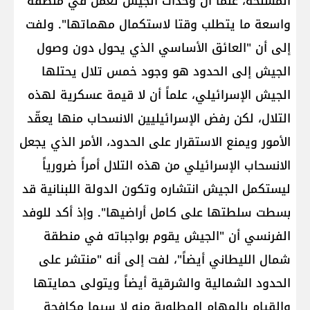
المسلحة، علماً أن وحدات الجيش تعمل في منطقة
واسعة ما يتطلب وقتا لاستكمال مهماتها". ولفت
إلى أن "العائق الأساسي الذي يحول دون وصول
الجيش إلى الحدود هو وجود خمس تلال يحتلها
الجيش الإسرائيلي، علماً أن لا قيمة عسكرية لهذه
التلال، لكن رفض الإسرائيليين الانسحاب منها يعقّد
الأمور ويمنع الاستقرار على الحدود، الأمر الذي يجعل
الانسحاب الإسرائيلي من هذه التلال أمراً ضرورياً
ليستكمل الجيش انتشاره وتكون الدولة اللبنانية قد
بسطت سلطتها على كامل أراضيها". وإذ أكد للوفد
الفرنسي أن "الجيش يقوم بواجباته في منطقة
شمال الليطاني أيضاً"، لفت إلى أنه "منتشر على
الحدود الشمالية والشرقية أيضاً ويتولى حمايتها
والقيام بالمهام المطلوبة منه لا سيما مكافحة