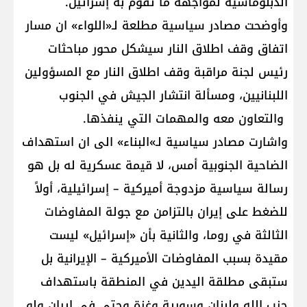
الدبلوماسية لمواجهة ما تقوم به إسرائيل.
وأوضحت مصادر سياسية مطلعة لـ«اللواء» ان مسار
اتفاق وقف اطلاق النار سيشكل محور مباحثات
رئيس لجنة مراقبة وقف اطلاق النار مع المسؤولين
اللبنانيين، ومسألة انتشار الجيش في الجنوب
والتعاون معه والمهمات التي ينفذها.
واشارت مصادر سياسية لـ»البناء» الى ان استهداف
الضاحية الجنوبية أمس، لا قيمة عسكرية له بل هو
رسالة سياسية مزدوجة أميركية – إسرائيلية، أولاً
للضغط على إيران بالتزامن مع جولة المفاوضات
الثالثة في روما، والثانية بأن «إسرائيل» ليست
مقيدة بسبب المفاوضات الأميركية – الإيرانية بل
ستبقى مطلقة اليدين في المنطقة باستهداف
حزب الله ولبنان وسورية وغزة وحتى في إيران ولو