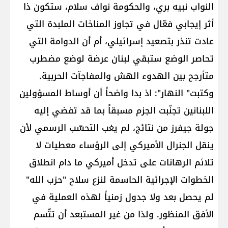
النواب نبيه بري، والحكومة نواف سلام، ستكون ذا
أثر إيجابي فعّال في تجاوز المناخات الملبدة التي
عادت تنذر بتصعيد إسرائيلي، أم أن الدوامة التي
تحاصر الوضع ستبقي لبنان عرضة لوضع مضطرب
متأرجح بين الهدوء الهش والمفاجآت الحربية.
وكتبت" النهار": اذ بدا واضحاً أن أوساط المسؤولين
اللبنانين تجنّبت الجزم مسبقاً بما قد تفضي إليه
جولة جيفرز من نتائج، لم يغب التحسّب الرسمي لأن
ينقل الجنرال الأميركي إلى الرؤساء معطيات لا
تلائم الرهانات على تدخل أميركي ما دام انطلاق
الخطوات الإجرائية الحاسمة لنزع سلاح "حزب الله"
لم يحصل بعد ولا جدول زمنياً لهذه العملية في
الأفق المنظور. ولذا من غير المستبعد أن تتّسم