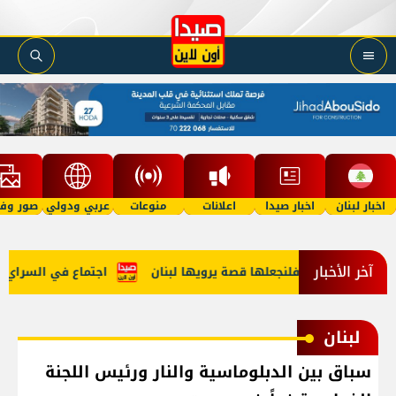
اخبار لبنان
اخبار صيدا
اعلانات
منوعات
عربي ودولي
صور وفي
آخر الأخبار
يدا 2027.. فلنجعلها قصة يرويها لبنان
اجتماع في السراي... وه
لبنان
سباق بين الدبلوماسية والنار ورئيس اللجنة