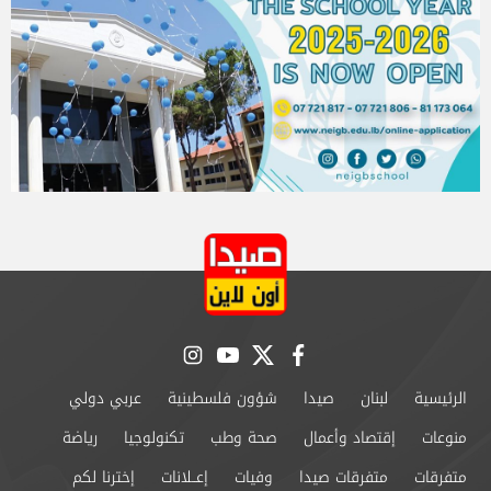
instagram
youtube
twitter
facebook
الرئيسية
لبنان
صيدا
شؤون فلسطينية
عربي دولي
منوعات
إقتصاد وأعمال
صحة وطب
تكنولوجيا
رياضة
متفرقات
متفرقات صيدا
وفيات
إعــلانات
إخترنا لكم