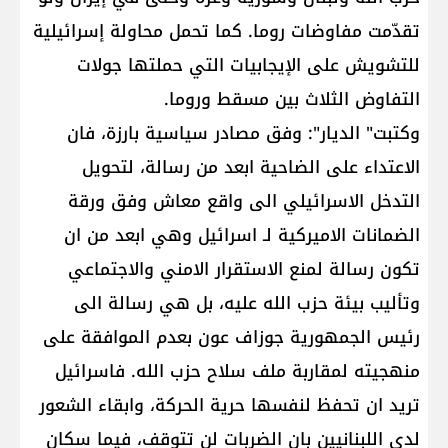
تقدّمت مفاوضات روما. كما تحمل محاولة إسرائيلية
للتشويش على الإيجابيات التي حملتها جولات
التفاوض الثلاث بين مسقط وروما.
وكتبت" الديار": وفق مصادر سياسية بارزة، فان
الاعتداء على الضاحية ابعد من رسالة، لتحويل
التدخل الاسرائيلي الى واقع معاش وفق ورقة
الضمانات الاميركية لـ اسرائيل وهي ابعد من ان
تكون رسالة لمنع الاستقرار الامني والاجتماعي
وتأليب بيئة حزب الله عليه، بل هي رسالة الى
رئيس الجمهورية جوزاف عون بعدم الموافقة على
منهجيته لمقاربة ملف سلاح حزب الله. فاسرائيل
تريد ان تحفظ لنفسها حرية الحركة، وابقاء الشعور
لدى اللبنانيين بان الضربات لن تتوقف، فيما سكان