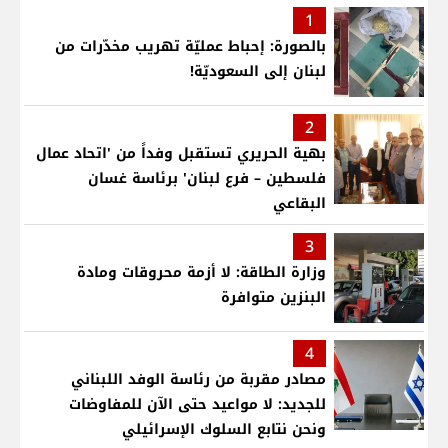
1
بالصورة: إحباط عمليّة تهريب مخدّرات من
لبنان إلى السعوديّة!
2
بهية الحريري تستقبل وفداً من 'اتحاد عمال
فلسطين – فرع لبنان' برئاسة غسان
البقاعي
3
وزارة الطاقة: لا أزمة محروقات ومادة
البنزين متوافرة
4
مصادر مقربة من رئاسة الوفد اللبناني
للجديد: لا مواعيد حتى الآن للمفاوضات
ونحن نتابع السلوك الإسرائيلي