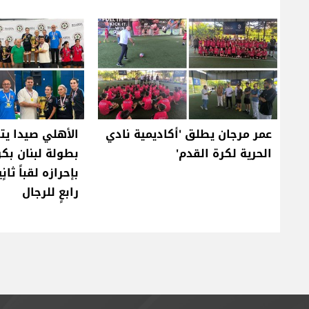
عمر مرجان يطلق 'أكاديمية نادي
الأهلي صيدا يت
الحرية لكرة القدم'
بطولة لبنان بكر
بإحرازه لقباً ثان
رابعٍ للرجال