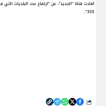
333".
شارك