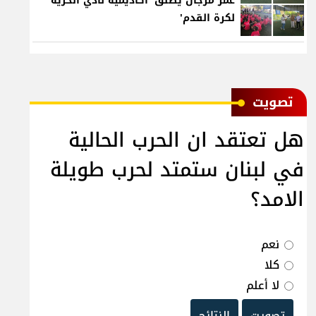
عمر مرجان يطلق 'أكاديمية نادي الحرية
لكرة القدم'
ﺗﺼﻮﻳﺖ
هل تعتقد ان الحرب الحالية
في لبنان ستمتد لحرب طويلة
الامد؟
نعم
كلا
لا أعلم
تصويت
النتائج