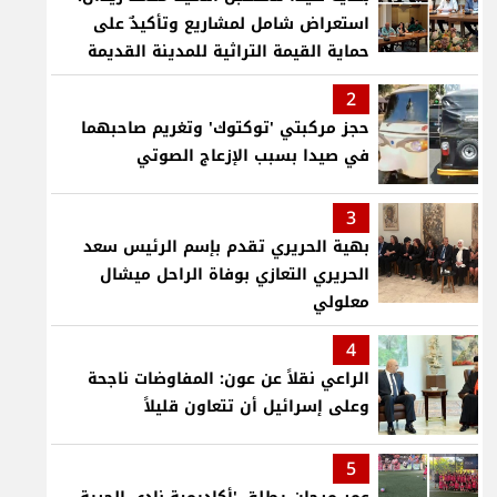
استعراض شامل لمشاريع وتأكيدٌ على
حماية القيمة التراثية للمدينة القديمة
2
حجز مركبتي 'توكتوك' وتغريم صاحبهما
في صيدا بسبب الإزعاج الصوتي
3
بهية الحريري تقدم بإسم الرئيس سعد
الحريري التعازي بوفاة الراحل ميشال
معلولي
4
الراعي نقلاً عن عون: المفاوضات ناجحة
وعلى إسرائيل أن تتعاون قليلاً
5