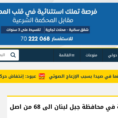
دولي
منوعات
القائمة
بحث
ي صيدا بسبب الإزعاج الصوتي
عبود: إنخفاض حركة المسافرين عبر مطار بيروت
ارتفاع عدد البلديات التي فازت بالتزكية في محافظة جبل لبنان الى 68 من اصل