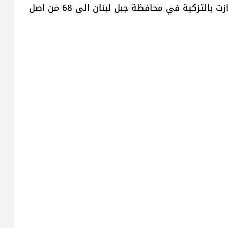
افادت قناة "الجديد"، عن "ارتفاع عدد البلديات التي فازت بالتزكية في محافظة جبل لبنان الى 68 من اصل