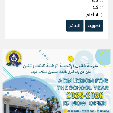
نعم
كلا
لا أعلم
تصويت
النتائج