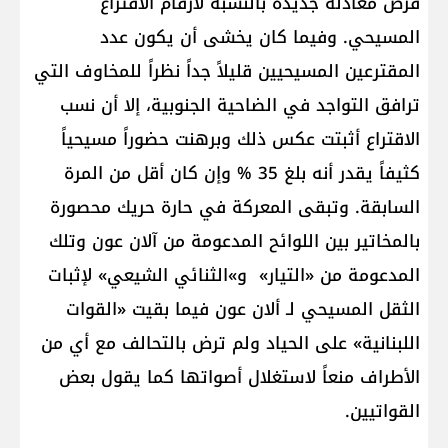
فرض معادلة جديدة بالنسبة لأرقام الاقتراع
المسيحي. وفيما كان يخشى أن يكون عدد
المقترعين المسيحيين قليلاً جداً نظراً للمخاوف التي
ترافق التواجد في الضاحية الجنوبية، إلا أن نسب
الاقتراع أثبتت عكس ذلك وبرهنت حضوراً مسيحياً
كثيفاً يقدر أنه بلغ 35 % وإن كان أقل من المرة
السابقة. وتبقى المعركة في حارة حريك محصورة
بالمخاتير بين اللوائح المدعومة من آلان عون وتلك
المدعومة من «التيار» و»الثنائي الشيعي» لإثبات
الثقل المسيحي لـ ألان عون فيما بقيت «القوات
اللبنانية» على الحياد ولم ترض بالتحالف مع أي من
الأطراف منعاً لاستغلال أصواتها كما يقول بعض
القواتيين.