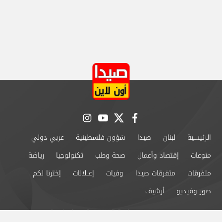
instagram
youtube
twitter
facebook
الرئيسية
لبنان
صيدا
شؤون فلسطينية
عربي دولي
منوعات
إقتصاد وأعمال
صحة وطب
تكنولوجيا
رياضة
متفرقات
متفرقات صيدا
وفيات
إعــلانات
إخترنا لكم
صور وفيديو
أرشيف
من نحن
سياسة الخصوصية
اتصل بنا