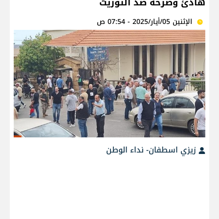
هادئ وصرخة ضد التوريث
الإثنين 05/أيار/2025 - 07:54 ص
زيزي اسطفان- نداء الوطن