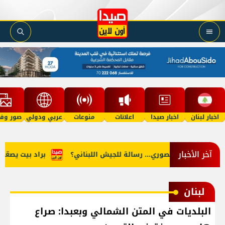
اخبار لبنان
اخبار صيدا
اعلانات
منوعات
عربي ودولي
صور وفي
آخر الأخبار
ضربة المنصوري... رسالة للجيش اللبناني؟
براد بيت يصعّد معرك
لبنان
البلديات في المتن الشمالي وبعبدا: صراع