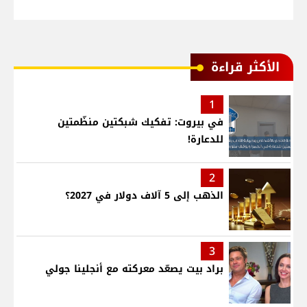
الأكثر قراءة
1
في بيروت: تفكيك شبكتين منظّمتين
للدعارة!
2
الذهب إلى 5 آلاف دولار في 2027؟
3
براد بيت يصعّد معركته مع أنجلينا جولي