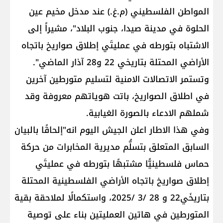
المواطن الفلسطيني (م.غ.) عند مدخل مخيم عين
الحلوة في مدينة صيدا، جنوب البلاد"، مشيراً إلى
الاشتباه بتورطه في عمليتَي إطلاق صواريخ باتجاه
الأراضي المحتلة بتاريخي 22 و28 آذار الماضي".
وتستمر الاتصالات الامنية لتسليم متورطين آخرين
في اطلاق الصواريخ، باتت هوياتهم معروفة وقد
شملهم الادعاء بالصورة الغيابية.
وفي هذا الاطار اعلن الجيش اليوم انه"إلحاقًا بالبيان
السابق المتعلق بتسلُّم مديرية المخابرات من حركة
حماس فلسطينيًّا مشتبهًا بتورطه في عمليتَي
إطلاق صواريخ باتجاه الأراضي الفلسطينية المحتلة
بتاريخَي22 و 28 /3 /2025، واستكمالًا لملاحقة بقية
المتورطين في هاتين العمليتين بناء على توصية