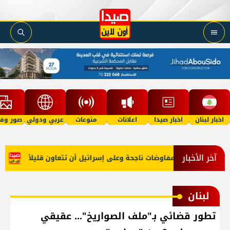
اخبار لبنان
اخبار صيدا
اعلانات
منوعات
عربي ودولي
صور وفي
آخر الأخبار
لاً عن عون: المفاوضات ناجحة وعلى إسرائيل أن تتعاون قليلاً
حجز م
لبنان
تطور قضائي بـ"ملف الصواريخ"... عقيقي