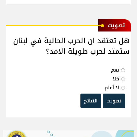
ﺗﺼﻮﻳﺖ
هل تعتقد ان الحرب الحالية في لبنان
ستمتد لحرب طويلة الامد؟
نعم
كلا
لا أعلم
تصويت
النتائج