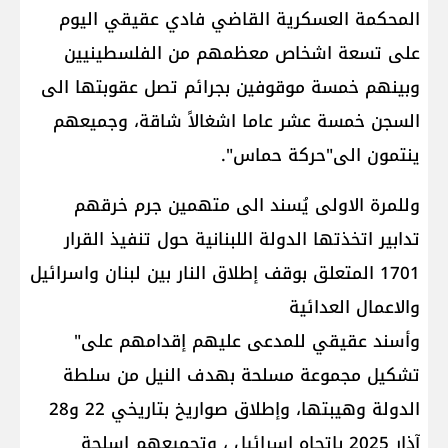
المحكمة العسكرية القاضي فادي عقيقي اليوم
على تسعة اشخاص معظمهم من الفلسطينيين
وبينهم خمسة موقوفين بجرائم تصل عقوبتها الى
السجن خمسة عشر عاما اشغالاً شاقة، وجميعهم
ينتمون الى"حركة حماس".
وللمرة الاولى يُسند الى متهمين جرم خرقهم
تدابير اتخذتها الدولة اللبنانية حول تنفيذ القرار
1701 المتعلق بوقف إطلاق النار بين لبنان واسرائيل
والاعمال العدائية
وأسند عقيقي للمدعى عليهم إقدامهم على"
تشكيل مجموعة مسلحة بهدف النيل من سلطة
الدولة وهيبتها، وإطلاق صواريخ بتاريخي 22 و28
آذار 2025 بإتجاه إسرائيل ، وتجميعهم اسلحة